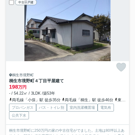
中古一戸建
桐生市境野町
桐生市境野町４丁目平屋建て
198
万円
- / 54.22㎡ / 3LDK /築53年
両毛線「小俣」駅 徒歩35分
両毛線「桐生」駅 徒歩46分
東武桐生線「新桐生」駅 徒歩53分
プロパンガス
バス・トイレ別
室内洗濯機置場
電気有
公共下水
桐生市境野町に250万円の家の中古住宅がでました。土地は80坪以上あ