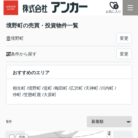
0
お気に入り
境野町の売買・投資物件一覧
境野町
変更
条件から探す
変更
おすすめのエリア
相生町
/
境野町
/
堤町
/
梅田町
/
広沢町
/
天神町
/
川内町
/
仲町
/
笠懸町鹿
/
大原町
5
件
売地