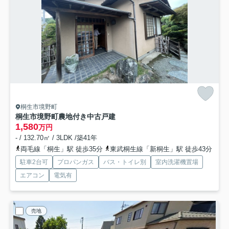
桐生市境野町
桐生市境野町農地付き中古戸建
1,580
万円
- / 132.70㎡ / 3LDK /築41年
両毛線「桐生」駅 徒歩35分
東武桐生線「新桐生」駅 徒歩43分
駐車2台可
プロパンガス
バス・トイレ別
室内洗濯機置場
エアコン
電気有
売地