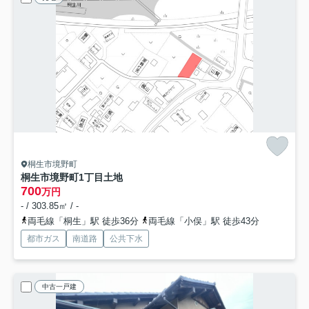
桐生市境野町
桐生市境野町1丁目土地
700
万円
- / 303.85㎡ / -
両毛線「桐生」駅 徒歩36分
両毛線「小俣」駅 徒歩43分
都市ガス
南道路
公共下水
中古一戸建