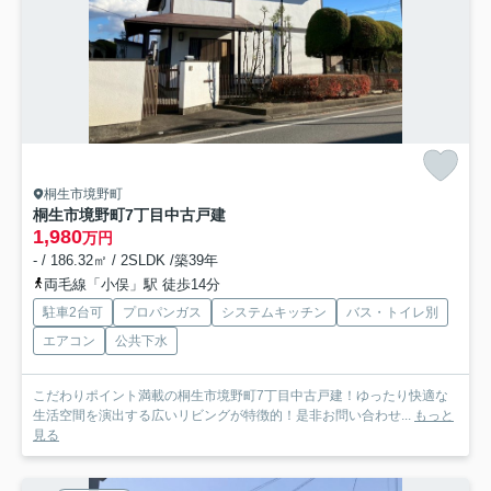
桐生市境野町
桐生市境野町7丁目中古戸建
1,980
万円
- / 186.32㎡ / 2SLDK /築39年
両毛線「小俣」駅 徒歩14分
駐車2台可
プロパンガス
システムキッチン
バス・トイレ別
エアコン
公共下水
こだわりポイント満載の桐生市境野町7丁目中古戸建！ゆったり快適な
生活空間を演出する広いリビングが特徴的！是非お問い合わせ...
もっと
見る