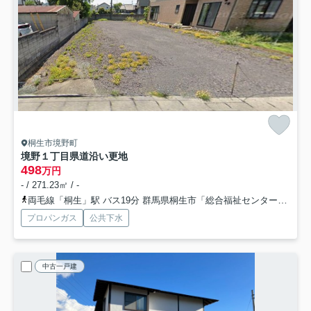
桐生市境野町
境野１丁目県道沿い更地
498
万円
- / 271.23㎡ / -
両毛線「桐生」駅 バス19分 群馬県桐生市「総合福祉センター（桐生市）」 停歩1分
プロパンガス
公共下水
中古一戸建