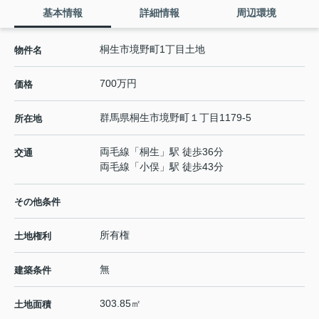
基本情報
詳細情報
周辺環境
桐生市境野町1丁目土地
物件名
700万円
価格
群馬県
桐生市
境野町
１丁目1179-5
所在地
両毛線
「
桐生
」駅 徒歩36分
交通
両毛線
「
小俣
」駅 徒歩43分
その他条件
所有権
土地権利
無
建築条件
303.85㎡
土地面積