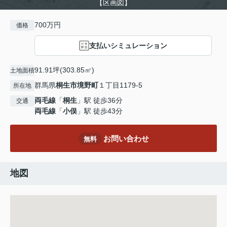
【区画図】
700万円
価格
支払いシミュレーション
91.91坪(303.85㎡)
土地面積
群馬県
桐生市
境野町
１丁目1179-5
所在地
両毛線
「
桐生
」駅 徒歩36分
交通
両毛線
「
小俣
」駅 徒歩43分
お問い合わせ
無料
地図