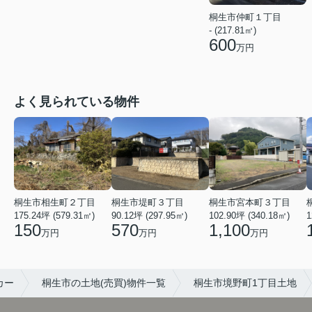
桐生市仲町１丁目
- (217.81㎡)
600
万円
よく見られている物件
桐生市宮本町３丁目
桐生市相生町２丁目
桐生市堤町３丁目
102.90坪 (340.18㎡)
175.24坪 (579.31㎡)
90.12坪 (297.95㎡)
1
1,100
150
570
万円
万円
万円
カー
桐生市の土地(売買)物件一覧
桐生市境野町1丁目土地