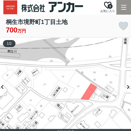
0
お気に入り
桐生市境野町1丁目土地
700
万円
1
/
2