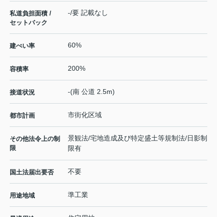
-/要 記載なし
私道負担面積 /
セットバック
60%
建ぺい率
200%
容積率
-(南 公道 2.5m)
接道状況
市街化区域
都市計画
景観法/宅地造成及び特定盛土等規制法/日影制
その他法令上の制
限
限有
不要
国土法届出要否
準工業
用途地域