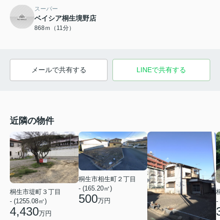
スーパー
ベイシア桐生境野店
868ｍ（11分）
メールで共有する
LINEで共有する
近隣の物件
桐生市相生町２丁目
- (165.20㎡)
桐生市堤町３丁目
500
万円
- (1255.08㎡)
-
4,430
万円