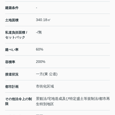
-
建築条件
340.18㎡
土地面積
-/無
私道負担面積 /
セットバック
60%
建ぺい率
200%
容積率
一方(東 公道)
接道状況
市街化区域
都市計画
景観法/宅地造成及び特定盛土等規制法/都市再
その他法令上の制
限
生特別地区