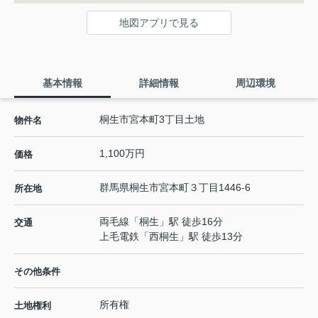
地図アプリで見る
基本情報
詳細情報
周辺環境
桐生市宮本町3丁目土地
物件名
1,100万円
価格
群馬県
桐生市
宮本町
３丁目1446-6
所在地
両毛線
「
桐生
」駅 徒歩16分
交通
上毛電鉄
「
西桐生
」駅 徒歩13分
その他条件
所有権
土地権利