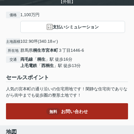
【外観】
1,100万円
価格
支払いシミュレーション
102.90坪(340.18㎡)
土地面積
群馬県
桐生市
宮本町
３丁目1446-6
所在地
両毛線
「
桐生
」駅 徒歩16分
交通
上毛電鉄
「
西桐生
」駅 徒歩13分
セールスポイント
人気の宮本町の通り沿いの住宅用地です！閑静な住宅街でありな
がら街中までも徒歩圏の整形土地です！
お問い合わせ
無料
地図