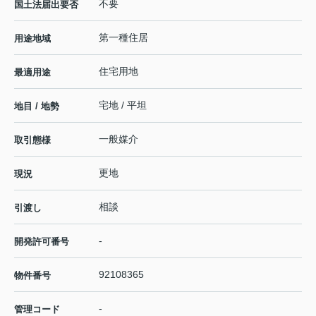
不要
国土法届出要否
第一種住居
用途地域
住宅用地
最適用途
宅地 / 平坦
地目 / 地勢
一般媒介
取引態様
更地
現況
相談
引渡し
-
開発許可番号
92108365
物件番号
-
管理コード