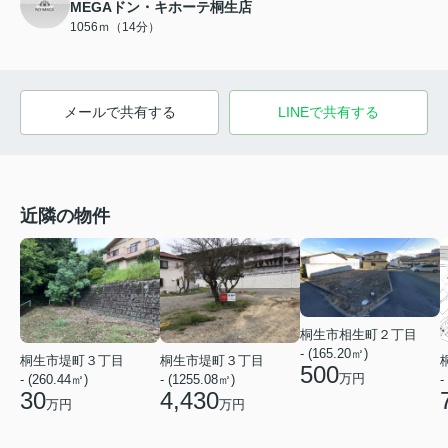
MEGAドン・キホーテ桐生店
1056ｍ（14分）
メールで共有する
LINEで共有する
近隣の物件
桐生市相生町２丁目
- (165.20㎡)
桐生市堤町３丁目
桐生市堤町３丁目
500
万円
-
- (260.44㎡)
- (1255.08㎡)
30
4,430
万円
万円