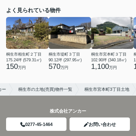
よく見られている物件
桐生市宮本町３丁目
桐生市相生町２丁目
桐生市堤町３丁目
102.90坪 (340.18㎡)
175.24坪 (579.31㎡)
90.12坪 (297.95㎡)
1
1,100
150
570
万円
万円
万円
カー
桐生市の土地(売買)物件一覧
桐生市宮本町3丁目土地
株式会社アンカー
0277-45-1464
お問い合わせ