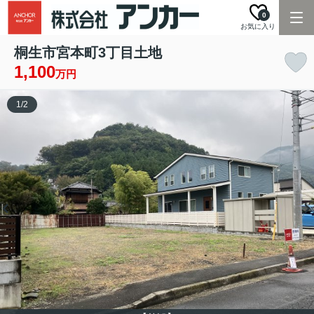
0
お気に入り
桐生市宮本町3丁目土地
1,100
万円
1
/
2