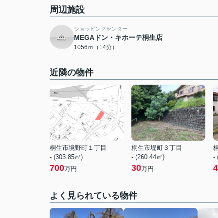
周辺施設
ショッピングセンター
MEGAドン・キホーテ桐生店
1056ｍ（14分）
近隣の物件
桐生市境野町１丁目
桐生市堤町３丁目
- (303.85㎡)
- (260.44㎡)
-
700
30
4
万円
万円
よく見られている物件