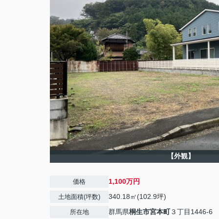
【外観】
1,100万円
価格
340.18㎡(102.9坪)
土地面積(坪数)
群馬県
桐生市
宮本町
３丁目1446-6
所在地