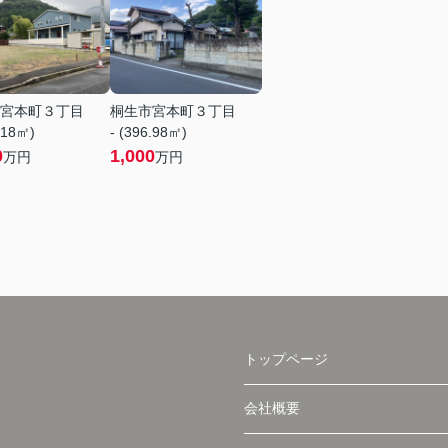
宮本町３丁目
桐生市宮本町３丁目
.18㎡)
- (396.98㎡)
0
1,000
万円
万円
トップページ
会社概要