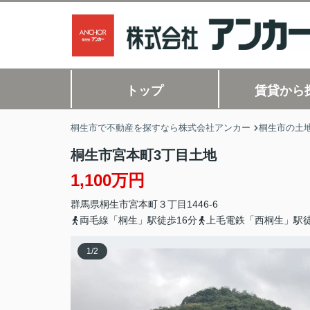
トップ
賃貸から
桐生市で不動産を探すなら株式会社アンカー
桐生市の土地
桐生市宮本町3丁目土地
1,100万円
群馬県
桐生市
宮本町
３丁目1446-6
両毛線「桐生」駅徒歩16分
上毛電鉄「西桐生」駅徒
1
/
2