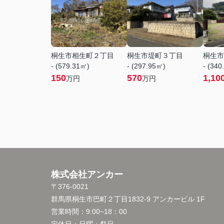
桐生市相生町２丁目
桐生市堤町３丁目
桐生市
- (579.31㎡)
- (297.95㎡)
- (340
150
570
1,10
万円
万円
株式会社アンカー
〒376-0021
群馬県桐生市巴町２丁目1832-9 アンカービル 1F
営業時間：
9:00~18：00