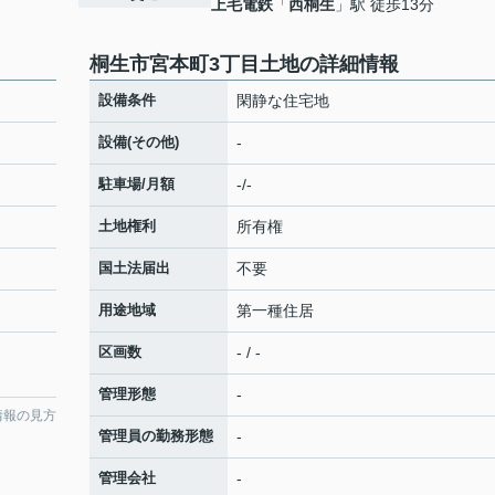
上毛電鉄
「
西桐生
」駅 徒歩13分
桐生市宮本町3丁目土地の詳細情報
設備条件
閑静な住宅地
設備(その他)
-
駐車場/月額
-/-
土地権利
所有権
国土法届出
不要
用途地域
第一種住居
区画数
- / -
管理形態
-
情報の見方
管理員の勤務形態
-
管理会社
-