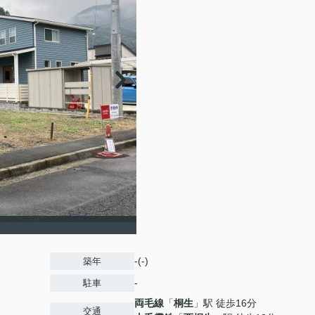
-(-)
築年
-
駐車
両毛線
「
桐生
」駅 徒歩16分
交通