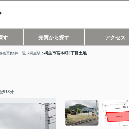
探す
売買から探す
アクセス
桐生市宮本町3丁目土地
(売買)物件一覧
桐生駅
歩13分