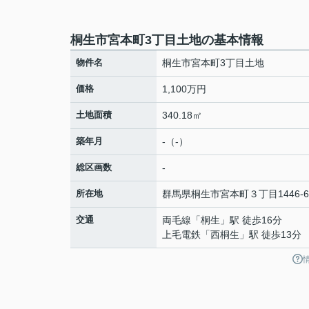
桐生市宮本町3丁目土地の基本情報
物件名
桐生市宮本町3丁目土地
価格
1,100万円
土地面積
340.18㎡
築年月
-（-）
総区画数
-
所在地
群馬県
桐生市
宮本町
３丁目1446-6
交通
両毛線
「
桐生
」駅 徒歩16分
上毛電鉄
「
西桐生
」駅 徒歩13分