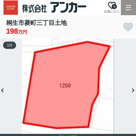
0
お気に入り
桐生市菱町三丁目土地
198
万円
1
/
3