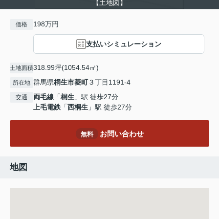
【土地図】
198万円
価格
支払いシミュレーション
318.99坪(1054.54㎡)
土地面積
群馬県
桐生市
菱町
３丁目1191-4
所在地
両毛線
「
桐生
」駅 徒歩27分
交通
上毛電鉄
「
西桐生
」駅 徒歩27分
お問い合わせ
無料
地図