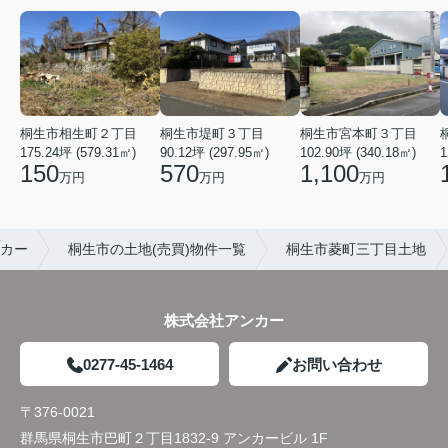
桐生市宮本町３丁目
桐生市相生町２丁目
桐生市堤町３丁目
102.90坪 (340.18㎡)
175.24坪 (579.31㎡)
90.12坪 (297.95㎡)
1
1,100
150
570
万円
万円
万円
カー
桐生市の土地(売買)物件一覧
桐生市菱町三丁目土地
株式会社アンカー
0277-45-1464
お問い合わせ
〒376-0021
群馬県桐生市巴町２丁目1832-9 アンカービル 1F