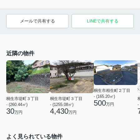
メールで共有する
LINEで共有する
近隣の物件
桐生市相生町２丁目
- (165.20㎡)
桐生市堤町３丁目
桐生市堤町３丁目
500
万円
-
- (260.44㎡)
- (1255.08㎡)
30
4,430
万円
万円
よく見られている物件