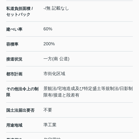
-/無 記載なし
私道負担面積 /
セットバック
60%
建ぺい率
200%
容積率
一方(南 公道)
接道状況
市街化区域
都市計画
景観法/宅地造成及び特定盛土等規制法/日影制
その他法令上の制
限
限有/接道と段差有
不要
国土法届出要否
準工業
用途地域