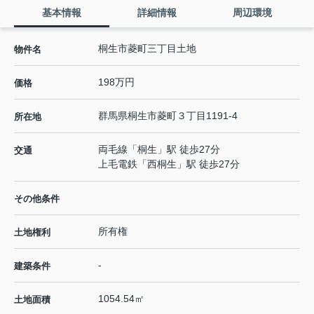
基本情報
詳細情報
周辺環境
桐生市菱町三丁目土地
物件名
198万円
価格
群馬県
桐生市
菱町
３丁目1191-4
所在地
両毛線
「
桐生
」駅 徒歩27分
交通
上毛電鉄
「
西桐生
」駅 徒歩27分
その他条件
所有権
土地権利
-
建築条件
1054.54㎡
土地面積