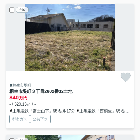
売地
桐生市堤町
桐生市堤町３丁目2602番32土地
840
万円
- / 320.13㎡ / -
上毛電鉄「富士山下」駅 徒歩17分
上毛電鉄「西桐生」駅 徒歩21分
都市ガス
公共下水