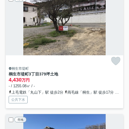
桐生市堤町
桐生市堤町3丁目379坪土地
4,430
万円
- / 1255.08㎡ / -
上毛電鉄「丸山下」駅 徒歩2分
両毛線「桐生」駅 徒歩17分
東武桐
公共下水
売地