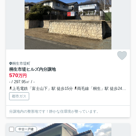
桐生市堤町
桐生市堤ヒルズ内分譲地
570
万円
- / 297.95㎡ / -
上毛電鉄「富士山下」駅 徒歩15分
両毛線「桐生」駅 徒歩24分
東
都市ガス
分譲地内の整形地です！静かな住環境が整っています。
中古一戸建