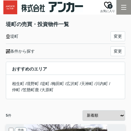
0
お気に入り
堤町の売買・投資物件一覧
堤町
変更
条件から探す
変更
おすすめのエリア
相生町
/
境野町
/
堤町
/
梅田町
/
広沢町
/
天神町
/
川内町
/
仲町
/
笠懸町鹿
/
大原町
5
件
売地