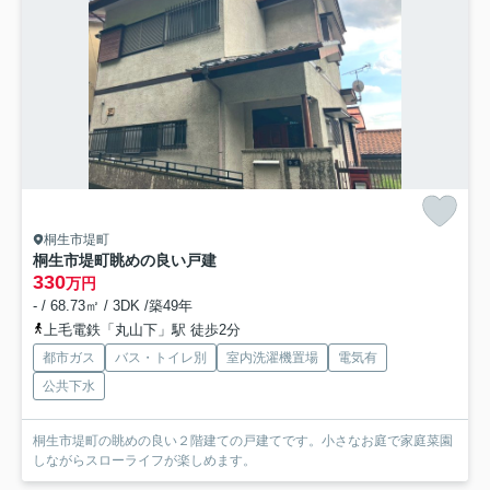
桐生市堤町
桐生市堤町眺めの良い戸建
330
万円
- / 68.73㎡ / 3DK /築49年
上毛電鉄「丸山下」駅 徒歩2分
都市ガス
バス・トイレ別
室内洗濯機置場
電気有
公共下水
桐生市堤町の眺めの良い２階建ての戸建てです。小さなお庭で家庭菜園
しながらスローライフが楽しめます。