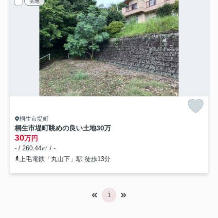
売地
桐生市堤町
桐生市堤町眺めの良い土地30万
30
万円
- / 260.44㎡ / -
上毛電鉄「丸山下」駅 徒歩13分
1