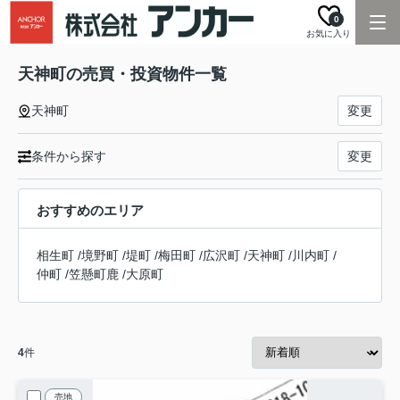
0
お気に入り
天神町の売買・投資物件一覧
天神町
変更
条件から探す
変更
おすすめのエリア
相生町
/
境野町
/
堤町
/
梅田町
/
広沢町
/
天神町
/
川内町
/
仲町
/
笠懸町鹿
/
大原町
4
件
売地