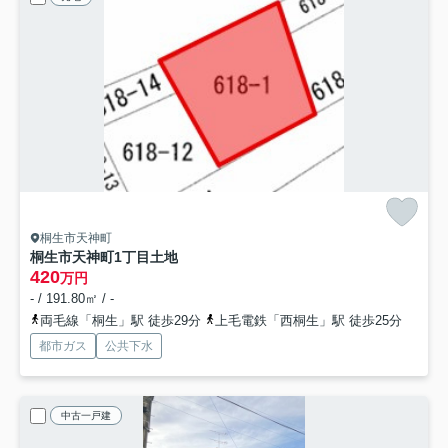
桐生市天神町
桐生市天神町1丁目土地
420
万円
- / 191.80㎡ / -
両毛線「桐生」駅 徒歩29分
上毛電鉄「西桐生」駅 徒歩25分
都市ガス
公共下水
中古一戸建