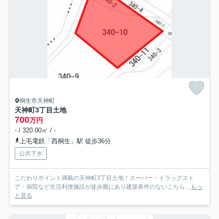
桐生市天神町
天神町3丁目土地
700
万円
- / 320.00㎡ / -
上毛電鉄「西桐生」駅 徒歩36分
公共下水
こだわりポイント満載の天神町3丁目土地！スーパー・ドラッグスト
ア・病院など生活利便施設が徒歩圏にあり建築条件のないこちら...
もっ
と見る