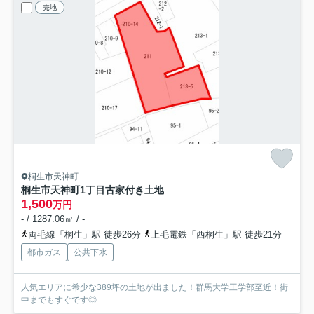
売地
桐生市天神町
桐生市天神町1丁目古家付き土地
1,500
万円
- / 1287.06㎡ / -
両毛線「桐生」駅 徒歩26分
上毛電鉄「西桐生」駅 徒歩21分
都市ガス
公共下水
人気エリアに希少な389坪の土地が出ました！群馬大学工学部至近！街
中までもすぐです◎