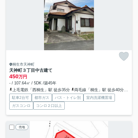
桐生市天神町
天神町３丁目中古建て
450
万円
- / 107.64㎡ / 5DK /築45年
上毛電鉄「西桐生」駅 徒歩35分
両毛線「桐生」駅 徒歩40分
上毛
駐車2台可
都市ガス
バス・トイレ別
室内洗濯機置場
ガスコンロ
コンロ２口以上
売地