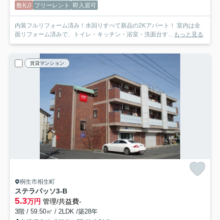
敷礼0
フリーレント
即入居可
内装フルリフォーム済み！水回りすべて新品の2Kアパート！ 室内は全
面リフォーム済みで、トイレ・キッチン・浴室・洗面台す...
もっと見る
賃貸マンション
桐生市相生町
ステラパッソ
3-B
5.3
万円
管理/共益費-
3階 / 59.50㎡ / 2LDK /築28年