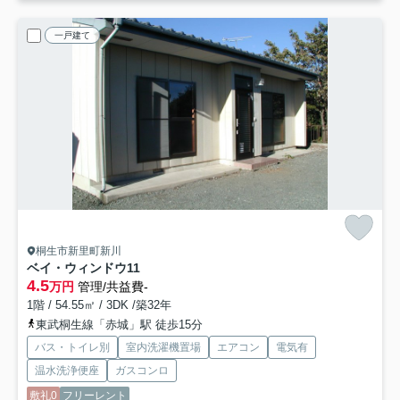
一戸建て
桐生市新里町新川
ベイ・ウィンドウ
11
4.5
万円
管理/共益費-
1階 / 54.55㎡ / 3DK /築32年
東武桐生線「赤城」駅 徒歩15分
バス・トイレ別
室内洗濯機置場
エアコン
電気有
温水洗浄便座
ガスコンロ
敷礼0
フリーレント