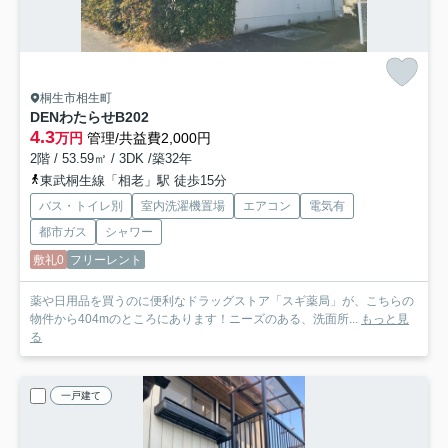
桐生市相生町
DENわたらせ
B202
4.3
万円
管理/共益費2,000円
2階 / 53.59㎡ / 3DK /築32年
東武桐生線「相老」駅 徒歩15分
バス・トイレ別
室内洗濯機置場
エアコン
電気有
都市ガス
シャワー
敷礼0
フリーレント
薬や日用品を買うのに便利なドラッグストア「スギ薬局」が、こちらの
物件から404mのところにあります！ニーズのある、洗面所...
もっと見
る
一戸建て