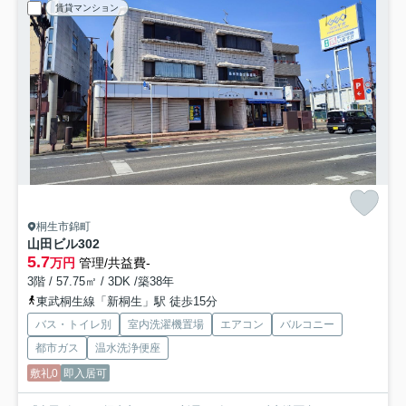
賃貸マンション
桐生市錦町
山田ビル
302
5.7
万円
管理/共益費-
3階 / 57.75㎡ / 3DK /築38年
東武桐生線「新桐生」駅 徒歩15分
バス・トイレ別
室内洗濯機置場
エアコン
バルコニー
都市ガス
温水洗浄便座
敷礼0
即入居可