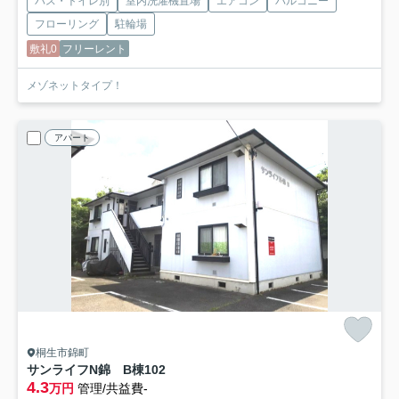
バス・トイレ別
室内洗濯機置場
エアコン
バルコニー
フローリング
駐輪場
敷礼0
フリーレント
メゾネットタイプ！
アパート
桐生市錦町
サンライフN錦 B棟
102
4.3
万円
管理/共益費-