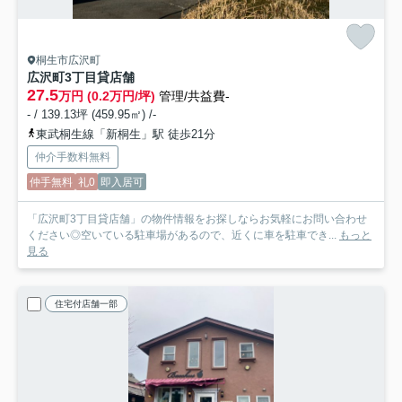
桐生市広沢町
広沢町3丁目貸店舗
27.5
万円 (0.2万円/坪)
管理/共益費-
- / 139.13坪 (459.95㎡) /-
東武桐生線「新桐生」駅 徒歩21分
仲介手数料無料
仲手無料
礼0
即入居可
「広沢町3丁目貸店舗」の物件情報をお探しならお気軽にお問い合わせ
ください◎空いている駐車場があるので、近くに車を駐車でき...
もっと
見る
住宅付店舗一部