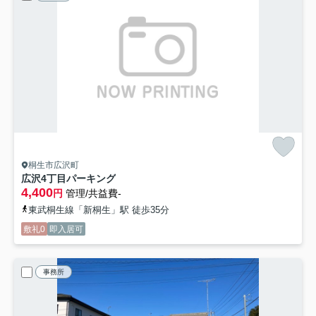
桐生市広沢町
広沢4丁目パーキング
4,400
円
管理/共益費-
東武桐生線「新桐生」駅 徒歩35分
敷礼0
即入居可
事務所