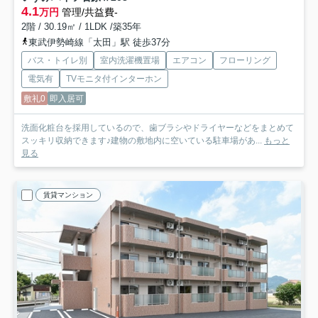
4.1
万円
管理/共益費-
2階 / 30.19㎡ / 1LDK /築35年
東武伊勢崎線「太田」駅 徒歩37分
バス・トイレ別
室内洗濯機置場
エアコン
フローリング
電気有
TVモニタ付インターホン
敷礼0
即入居可
洗面化粧台を採用しているので、歯ブラシやドライヤーなどをまとめて
スッキリ収納できます♪建物の敷地内に空いている駐車場があ...
もっと
見る
賃貸マンション