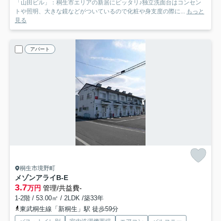
「山田ビル」：桐生市エリアの新居にピッタリ♪独立洗面台はコンセン
トや照明、大きな鏡などがついているので化粧や身支度の際に...
もっと
見る
アパート
桐生市境野町
メゾンアライ
B-E
3.7
万円
管理/共益費-
1-2階 / 53.00㎡ / 2LDK /築33年
東武桐生線「新桐生」駅 徒歩59分