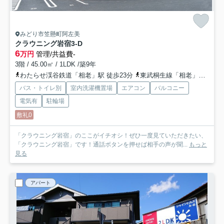
みどり市笠懸町阿左美
クラウニング岩宿
3-D
6
万円
管理/共益費-
3階 / 45.00㎡ / 1LDK /築9年
わたらせ渓谷鉄道「相老」駅 徒歩23分
東武桐生線「相老」駅 徒歩23分
バス・トイレ別
室内洗濯機置場
エアコン
バルコニー
電気有
駐輪場
敷礼0
「クラウニング岩宿」のここがイチオシ！ぜひ一度見ていただきたい、
「クラウニング岩宿」です！通話ボタンを押せば相手の声が聞...
もっと
見る
アパート