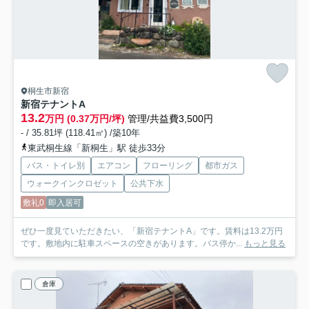
桐生市新宿
新宿テナントA
13.2
万円 (0.37万円/坪)
管理/共益費3,500円
- / 35.81坪 (118.41㎡) /築10年
東武桐生線「新桐生」駅 徒歩33分
バス・トイレ別
エアコン
フローリング
都市ガス
ウォークインクロゼット
公共下水
敷礼0
即入居可
ぜひ一度見ていただきたい、「新宿テナントA」です。賃料は13.2万円
です。敷地内に駐車スペースの空きがあります。バス停か...
もっと見る
倉庫