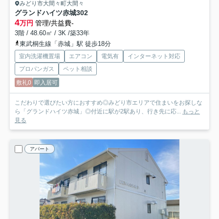
みどり市大間々町大間々
グランドハイツ赤城
302
4
万円
管理/共益費-
3階 / 48.60㎡ / 3K /築33年
東武桐生線「赤城」駅 徒歩18分
室内洗濯機置場
エアコン
電気有
インターネット対応
プロパンガス
ペット相談
敷礼0
即入居可
こだわりで選びたい方におすすめ◎みどり市エリアで住まいをお探しな
ら「グランドハイツ赤城」◎付近に駅が2駅あり、行き先に応...
もっと
見る
アパート