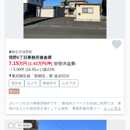
桐生市境野町
境野6丁目事務所兼倉庫
7.15
万円 (1.43万円/坪)
管理/共益費-
- / 5.00坪 (16.55㎡) /築22年
東武桐生線「新桐生」駅 徒歩52分
電気有
法人可
事務所可
公共下水
敷礼0
ガレージ付きの事務所物件です。 敷地内スペースを自由に利用でき、車
両の出入りや資材置き場としても便利。 事務所兼作業スペ...
もっと見る
アパート