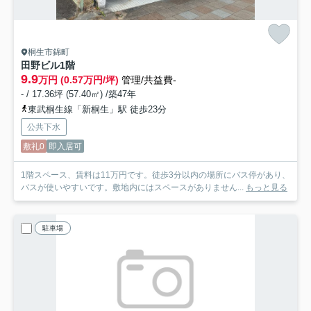
桐生市錦町
田野ビル1階
9.9
万円 (0.57万円/坪)
管理/共益費-
- / 17.36坪 (57.40㎡) /築47年
東武桐生線「新桐生」駅 徒歩23分
公共下水
敷礼0
即入居可
1階スペース、賃料は11万円です。徒歩3分以内の場所にバス停があり、
バスが使いやすいです。敷地内にはスペースがありません...
もっと見る
駐車場