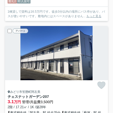
敷礼0
即入居可
1棟貸しで賃料は16.5万円です。徒歩3分以内の場所にバス停があり、バ
スが使いやすいです。敷地内にはスペースがありません...
もっと見る
アパート
みどり市笠懸町阿左美
チェスナットガーデン
207
3.1
万円
管理/共益費3,500円
2階 / 17.21㎡ / 1K /築28年
東武桐生線「阿左美」駅 徒歩25分
東武桐生線「藪塚」駅 徒歩35分