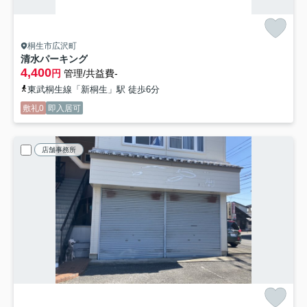
桐生市広沢町
清水パーキング
4,400
円
管理/共益費-
東武桐生線「新桐生」駅 徒歩6分
敷礼0
即入居可
店舗事務所