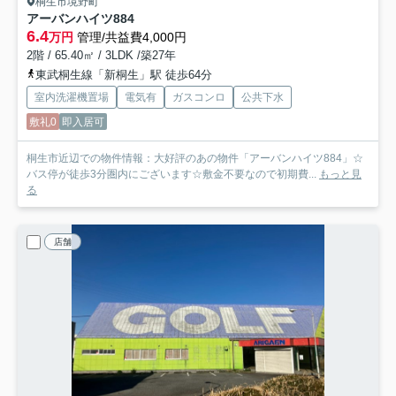
桐生市境野町
アーバンハイツ884
6.4
万円
管理/共益費4,000円
2階 / 65.40㎡ / 3LDK /築27年
東武桐生線「新桐生」駅 徒歩64分
室内洗濯機置場
電気有
ガスコンロ
公共下水
敷礼0
即入居可
桐生市近辺での物件情報：大好評のあの物件「アーバンハイツ884」☆
バス停が徒歩3分圏内にございます☆敷金不要なので初期費...
もっと見
る
店舗