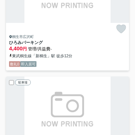
桐生市広沢町
ひろみパーキング
4,400
円
管理/共益費-
東武桐生線「新桐生」駅 徒歩12分
敷礼0
即入居可
駐車場