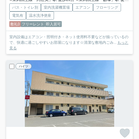
バス・トイレ別
室内洗濯機置場
エアコン
フローリング
電気有
温水洗浄便座
敷礼0
フリーレント
即入居可
室内設備はエアコン・照明付き・ネット使用料不要などが揃っているの
で、快適に過ごしやすいお部屋になります☆清潔な敷地内ごみ...
もっと
見る
ハイツ