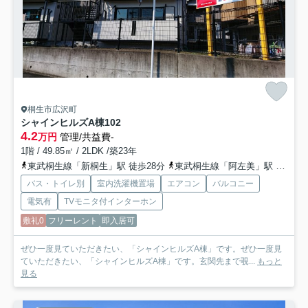
桐生市広沢町
シャインヒルズA棟
102
4.2
万円
管理/共益費-
1階 / 49.85㎡ / 2LDK /築23年
東武桐生線「新桐生」駅 徒歩28分
東武桐生線「阿左美」駅 徒歩35分
バス・トイレ別
室内洗濯機置場
エアコン
バルコニー
電気有
TVモニタ付インターホン
敷礼0
フリーレント
即入居可
ぜひ一度見ていただきたい、「シャインヒルズA棟」です。ぜひ一度見
ていただきたい、「シャインヒルズA棟」です。玄関先まで覗...
もっと
見る