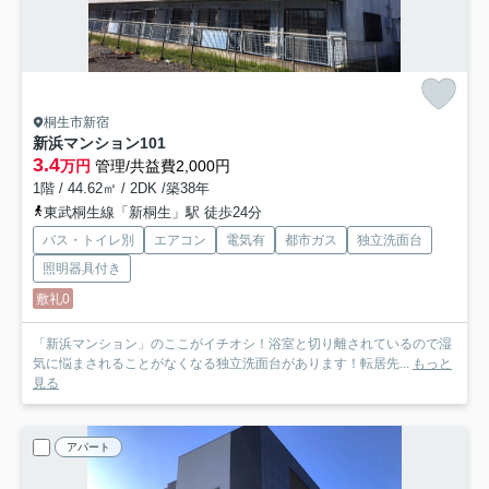
桐生市新宿
新浜マンション
101
3.4
万円
管理/共益費2,000円
1階 / 44.62㎡ / 2DK /築38年
東武桐生線「新桐生」駅 徒歩24分
バス・トイレ別
エアコン
電気有
都市ガス
独立洗面台
照明器具付き
敷礼0
「新浜マンション」のここがイチオシ！浴室と切り離されているので湿
気に悩まされることがなくなる独立洗面台があります！転居先...
もっと
見る
アパート