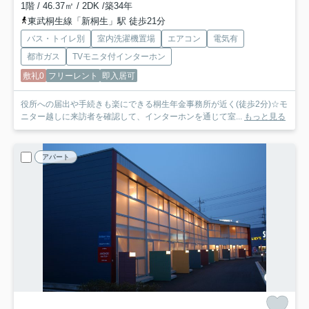
1階 / 46.37㎡ / 2DK /築34年
東武桐生線「新桐生」駅 徒歩21分
バス・トイレ別
室内洗濯機置場
エアコン
電気有
都市ガス
TVモニタ付インターホン
敷礼0
フリーレント
即入居可
役所への届出や手続きも楽にできる桐生年金事務所が近く(徒歩2分)☆モ
ニター越しに来訪者を確認して、インターホンを通じて室...
もっと見る
アパート