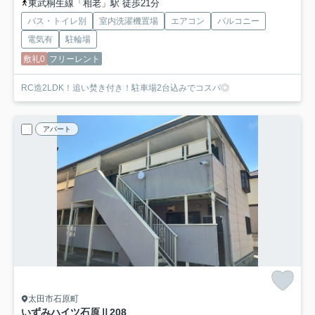
東武桐生線「相老」駅 徒歩21分
バス・トイレ別
室内洗濯機置場
エアコン
バルコニー
電気有
駐輪場
敷礼0
フリーレント
RC造2LDK！追い焚き付き！駐車場2台込みでコスパ◎
アパート
太田市石原町
いずみハイツ石原Ⅱ
208