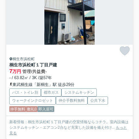
桐生市浜松町
桐生市浜松町１丁目戸建
7
万円
管理/共益費-
- / 63.82㎡ / 3K /築57年
東武桐生線「新桐生」駅 徒歩29分
バス・トイレ別
都市ガス
システムキッチン
ウォークインクロゼット
仲介手数料無料
公共下水
仲手無料
敷礼0
即入居可
新着情報：桐生市浜松町１丁目戸建の空室情報ならコチラ。室内設備は
システムキッチン・エアコン2台など充実した設備を備え付け...
もっと
見る