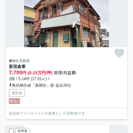
桐生市新宿
新宿倉庫
7,700
円 (0.15万円/坪)
管理/共益費-
2階 / 5.14坪 (17.01㎡) /-
東武桐生線「新桐生」駅 徒歩26分
電気有
敷礼0
多目的フリースペースや倉庫として活用OKです。
駐車場