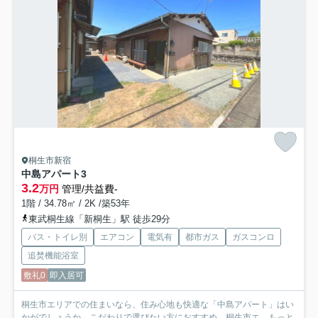
桐生市新宿
中島アパート
3
3.2
万円
管理/共益費-
1階 / 34.78㎡ / 2K /築53年
東武桐生線「新桐生」駅 徒歩29分
バス・トイレ別
エアコン
電気有
都市ガス
ガスコンロ
追焚機能浴室
敷礼0
即入居可
桐生市エリアでの住まいなら、住み心地も快適な「中島アパート」はい
かがでしょうか。こだわりで選びたい方におすすめ。桐生市エ...
もっと