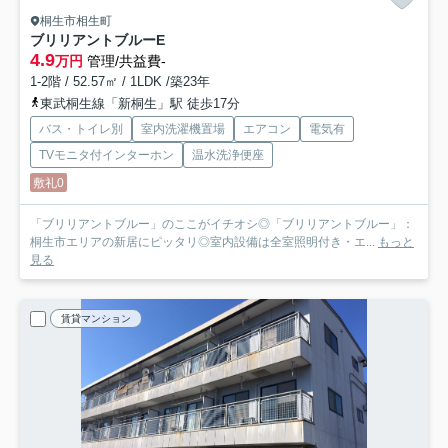
桐生市相生町
ブリリアントブルー
E
4.9
万円
管理/共益費-
1-2階 / 52.57㎡ / 1LDK /築23年
東武桐生線「新桐生」駅 徒歩17分
バス・トイレ別
室内洗濯機置場
エアコン
電気有
TVモニタ付インターホン
温水洗浄便座
敷礼0
「ブリリアントブルー」のここがイチオシ◎「ブリリアントブルー」：
桐生市エリアの新居にピッタリ◎室内設備は全室照明付き・エ...
もっと
見る
賃貸マンション