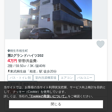
桐生市相生町
第2グランドハイツ
202
4
万円
管理/共益費-
2階 / 59.50㎡ / 3K /築40年
東武桐生線「相老」駅 徒歩20分
バス・トイレ別
室内洗濯機置場
エアコン
バルコニー
電気有
都市ガス
当サイトでは、お客様の当サイト利用状況把握、サービス向上検討を目的と
敷礼0
フリーレント
即入居可
して、クッキー（Cookie）を使用しています。
詳しくは、当社の
「Cookieの取扱いについて」
をご確認ください。
相生町で見つける、ちょうどいい暮らし。 昭和の雰囲気を残す3Kアパ
閉じる
ート。バルコニー付きで風通しのよい空間です。 今なら即...
もっと見る