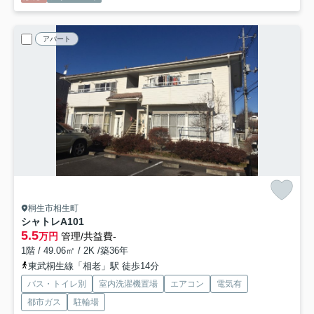
アパート
桐生市相生町
シャトレA
101
5.5
万円
管理/共益費-
1階 / 49.06㎡ / 2K /築36年
東武桐生線「相老」駅 徒歩14分
バス・トイレ別
室内洗濯機置場
エアコン
電気有
都市ガス
駐輪場