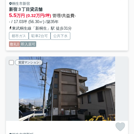
桐生市新宿
新宿３丁目貸店舗
5.5
万円 (0.32万円/坪)
管理/共益費-
- / 17.03坪 (56.30㎡) /築35年
東武桐生線「新桐生」駅 徒歩31分
都市ガス
駐車2台可
公共下水
敷礼0
即入居可
賃貸マンション