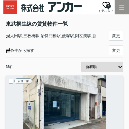
0
お気に入り
東武桐生線の賃貸物件一覧
太田駅,三枚橋駅,治良門橋駅,藪塚駅,阿左美駅,新桐生駅,相老駅,赤城駅
変更
条件から探す
変更
38
件
店舗一部