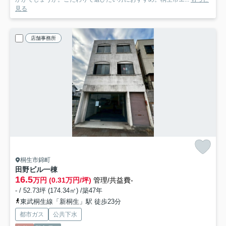
見る
店舗事務所
桐生市錦町
田野ビル一棟
16.5
万円 (0.31万円/坪)
管理/共益費-
- / 52.73坪 (174.34㎡) /築47年
東武桐生線「新桐生」駅 徒歩23分
都市ガス
公共下水