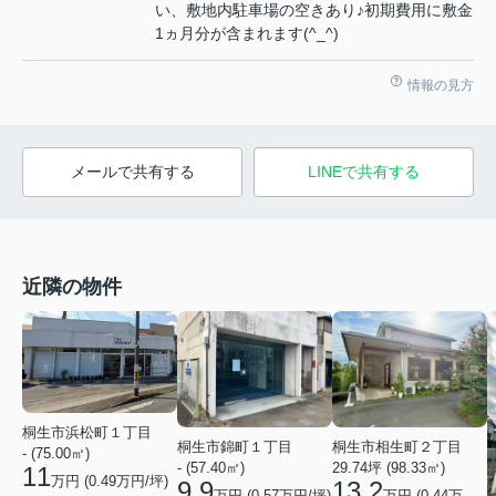
い、敷地内駐車場の空きあり♪初期費用に敷金
1ヵ月分が含まれます(^_^)
情報の見方
メールで共有する
LINEで共有する
近隣の物件
桐生市浜松町１丁目
桐生市錦町１丁目
桐生市相生町２丁目
- (75.00㎡)
- (57.40㎡)
29.74坪 (98.33㎡)
11
万円 (
0.49
万円/坪)
9.9
13.2
万円 (
0.57
万円/坪)
万円 (
0.44
万円/坪)