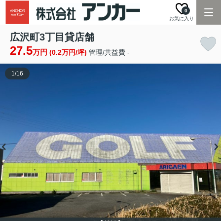
0
お気に入り
広沢町3丁目貸店舗
27.5
万円
(0.2万円/坪)
管理/共益費 -
1
/
16