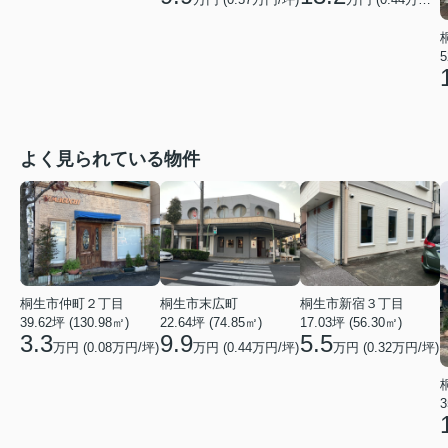
5
よく見られている物件
桐生市末広町
桐生市仲町２丁目
桐生市新宿３丁目
22.64坪 (74.85㎡)
39.62坪 (130.98㎡)
17.03坪 (56.30㎡)
9.9
3.3
5.5
万円 (0.44万円/坪)
万円 (0.08万円/坪)
万円 (0.32万円/坪)
3