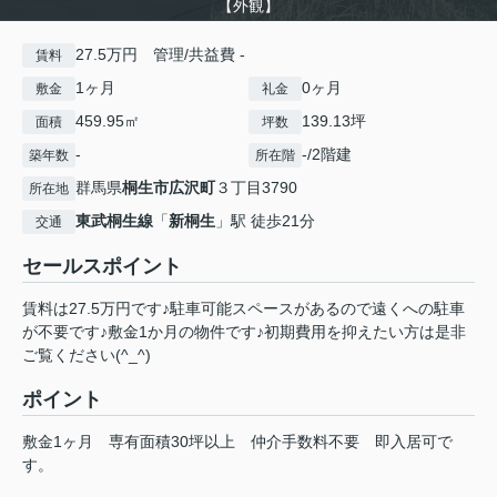
【外観】
27.5万円 管理/共益費 -
賃料
1ヶ月
0ヶ月
敷金
礼金
459.95㎡
139.13坪
面積
坪数
-
-/2階建
築年数
所在階
群馬県
桐生市
広沢町
３丁目3790
所在地
東武桐生線
「
新桐生
」駅 徒歩21分
交通
セールスポイント
賃料は27.5万円です♪駐車可能スペースがあるので遠くへの駐車
が不要です♪敷金1か月の物件です♪初期費用を抑えたい方は是非
ご覧ください(^_^)
ポイント
敷金1ヶ月
専有面積30坪以上
仲介手数料不要
即入居可で
す。