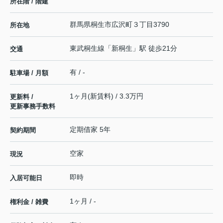
所在階 / 階建
群馬県
桐生市
広沢町
３丁目3790
所在地
東武桐生線
「
新桐生
」駅 徒歩21分
交通
有 / -
駐車場 / 月額
1ヶ月(新賃料) / 3.3万円
更新料 /
更新事務手数料
定期借家 5年
契約期間
空家
現況
即時
入居可能日
1ヶ月 / -
権利金 / 雑費