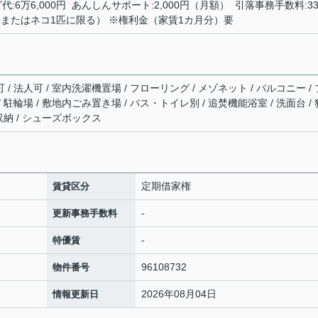
:6万6,000円 あんしんサポート:2,000円（月額） 引落事務手数料:33
またはネコ1匹に限る） ※権利金（家賃1カ月分）要
 / 法人可 / 室内洗濯機置場 / フローリング / メゾネット / バルコニー / 
/ 駐輪場 / 敷地内ごみ置き場 / バス・トイレ別 / 追焚機能浴室 / 洗面台 / 
下収納 / シューズボックス
定期借家権
賃貸区分
-
更新事務手数料
-
特優賃
96108732
物件番号
2026年08月04日
情報更新日