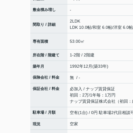
敷金積み増し
-
2LDK
間取り / 詳細
LDK 10.0帖
/
和室 6.0帖
/
洋室 6.0帖
53.00㎡
専有面積
1-2階 / 2階建
所在階 / 階建て
1992年12月(築33年)
築年月
保険会社 / 料金
無 / -
保証会社 / 料金
必加入 / ナップ賃貸保証
初回：2万/1年毎：1万円
ナップ賃貸保証株式会社（初回：
駐車場 / 月額
空有(1台) / 0円 駐車場2代目相談
空家
現況