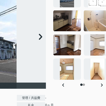
-
管理 / 共益費
0ヶ月
礼金