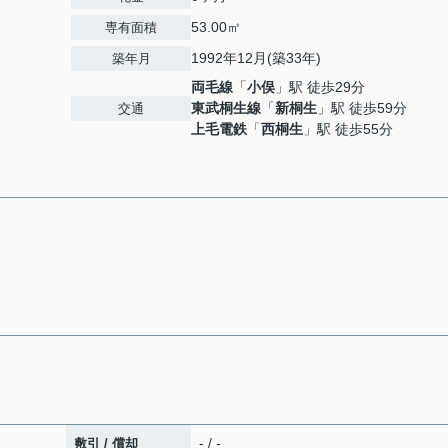
53.00㎡
専有面積
1992年12月(築33年)
築年月
両毛線
「
小俣
」駅 徒歩29分
東武桐生線
「
新桐生
」駅 徒歩59分
交通
上毛電鉄
「
西桐生
」駅 徒歩55分
- / -
敷引 / 償却