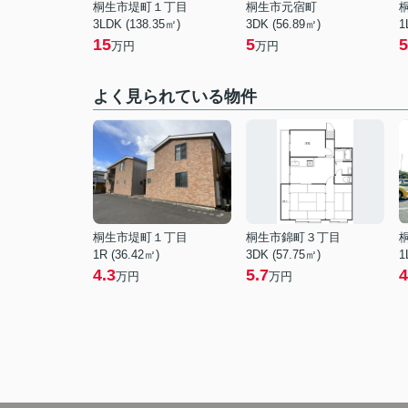
桐生市堤町１丁目
桐生市元宿町
3LDK (138.35㎡)
3DK (56.89㎡)
1
15
5
5
万円
万円
よく見られている物件
桐生市堤町１丁目
桐生市錦町３丁目
1R (36.42㎡)
3DK (57.75㎡)
1
4.3
5.7
4
万円
万円