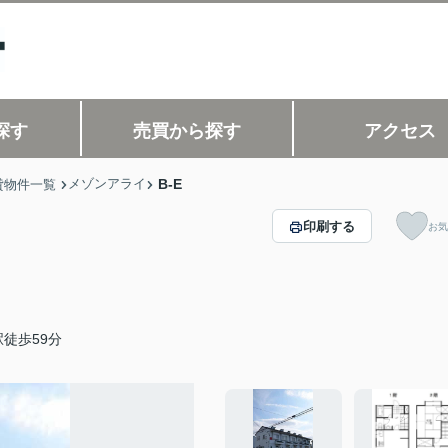
探す
売買から探す
アクセス
メゾンアライ
B-E
貸物件一覧
印刷する
お気
徒歩59分