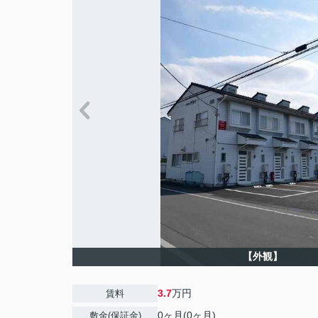
【外観】
3.7
万円
賃料
0ヶ月(0ヶ月)
敷金(保証金)