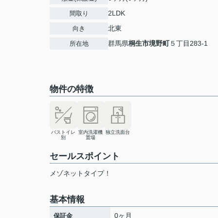
2LDK
間取り
北東
向き
群馬県
桐生市
境野町
５丁目283-1
所在地
物件の特徴
バストイレ
室内洗濯機
独立洗面台
別
置場
セールスポイント
メゾネットタイプ！
基本情報
0ヶ月
保証金