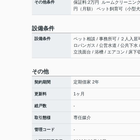
その他条件
保証料:2万円 ルームクリーニング代
円（月額） ペット飼育可（小型犬
設備条件
設備条件
ペット相談 / 事務所可 / ２人入居可
ロパンガス / 公営水道 / 公共下水 
立洗面台 / 浴槽 / エアコン / 床
その他
定期借家 2年
契約期間
1ヶ月
更新料
-
総戸数
専任媒介
取引態様
-
管理コード