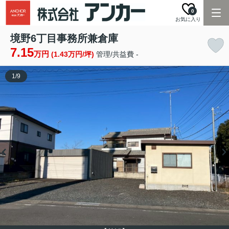
0
お気に入り
境野6丁目事務所兼倉庫
7.15
万円
(1.43万円/坪)
管理/共益費 -
1
/
9