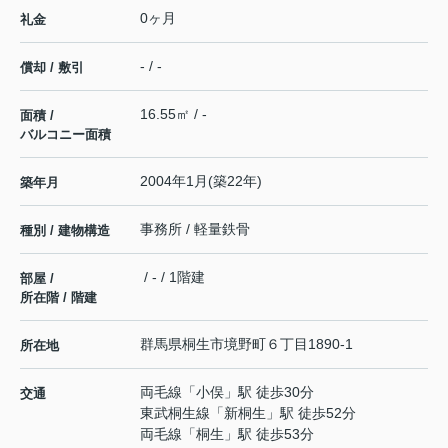
0ヶ月
礼金
- / -
償却 / 敷引
16.55㎡ / -
面積 /
バルコニー面積
2004年1月(築22年)
築年月
事務所 / 軽量鉄骨
種別 / 建物構造
/ - / 1階建
部屋 /
所在階 / 階建
群馬県
桐生市
境野町
６丁目1890-1
所在地
両毛線
「
小俣
」駅 徒歩30分
交通
東武桐生線
「
新桐生
」駅 徒歩52分
両毛線
「
桐生
」駅 徒歩53分