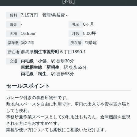
【外観】
7.15万円 管理/共益費 -
賃料
-
0ヶ月
敷金
礼金
16.55㎡
5.00坪
面積
坪数
築22年
-/1階建
築年数
所在階
群馬県
桐生市
境野町
６丁目1890-1
所在地
両毛線
「
小俣
」駅 徒歩30分
交通
東武桐生線
「
新桐生
」駅 徒歩52分
両毛線
「
桐生
」駅 徒歩53分
セールスポイント
ガレージ付きの事務所物件です。
敷地内スペースを自由に利用でき、車両の出入りや資材置き場と
しても便利。
事務所兼作業スペースとしての利用はもちろん、倉庫機能を重視
される方にもおすすめです。
業種や使い方についても柔軟にご相談いただけます。