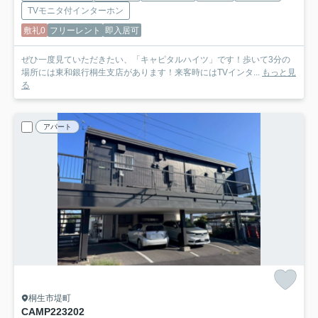
TVモニタ付インターホン
敷礼0
フリーレント
即入居可
ぜひ一度見ていただきたい、「キャピタルハイツ」です！歩いて3分の
場所には東和銀行桐生支店があります！来客時にはTVインタ...
もっと見
る
アパート
桐生市堤町
CAMP223
202