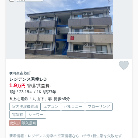
桐生市菱町
レジデンス秀幸
1-D
1.9
万円
管理/共益費-
1階 / 23.18㎡ / 1K /築37年
上毛電鉄「丸山下」駅 徒歩56分
室内洗濯機置場
エアコン
バルコニー
フローリング
電気有
シャワー
敷礼0
即入居可
新着情報：レジデンス秀幸の空室情報ならコチラ♪新生活を失敗せず、