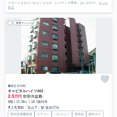
スタートさせたいならこちらの「レジデンス秀幸」はいかがで...
もっと
見る
賃貸マンション
桐生市仲町
キャピタルハイツ
402
2.5
万円
管理/共益費-
4階 / 21.38㎡ / 1K /築41年
上毛電鉄「丸山下」駅 徒歩27分
室内洗濯機置場
エアコン
バルコニー
電気有
都市ガス