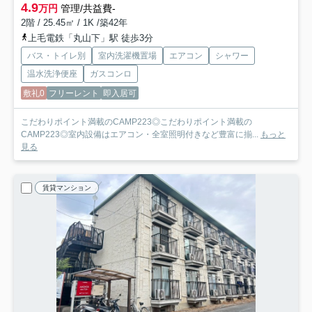
4.9
万円
管理/共益費-
2階 / 25.45㎡ / 1K /築42年
上毛電鉄「丸山下」駅 徒歩3分
バス・トイレ別
室内洗濯機置場
エアコン
シャワー
温水洗浄便座
ガスコンロ
敷礼0
フリーレント
即入居可
こだわりポイント満載のCAMP223◎こだわりポイント満載の
CAMP223◎室内設備はエアコン・全室照明付きなど豊富に揃...
もっと
見る
賃貸マンション