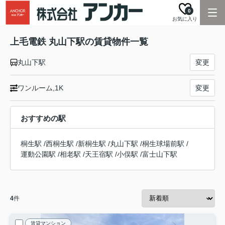
0
お気に入り
上毛電鉄 丸山下駅の賃貸物件一覧
丸山下駅
変更
ワンルーム,1K
変更
おすすめの駅
桐生駅
/
西桐生駅
/
新桐生駅
/
丸山下駅
/
桐生球場前駅
/
運動公園駅
/
相老駅
/
天王宿駅
/
小俣駅
/
富士山下駅
4
件
賃貸マンション