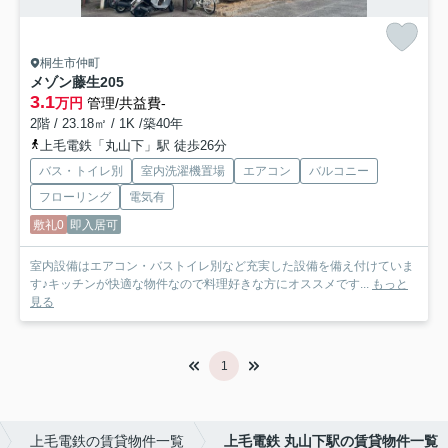
桐生市仲町
メゾン藤生
205
3.1
万円
管理/共益費-
2階 / 23.18㎡ / 1K /築40年
上毛電鉄「丸山下」駅 徒歩26分
バス・トイレ別
室内洗濯機置場
エアコン
バルコニー
フローリング
電気有
敷礼0
即入居可
室内設備はエアコン・バストイレ別など充実した設備を備え付けていま
す♪キッチンが快適な物件なので料理好きな方にオススメです...
もっと
見る
1
上毛電鉄の賃貸物件一覧
上毛電鉄 丸山下駅の賃貸物件一覧