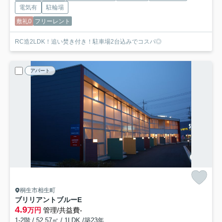
電気有
駐輪場
敷礼0
フリーレント
RC造2LDK！追い焚き付き！駐車場2台込みでコスパ◎
アパート
桐生市相生町
ブリリアントブルー
E
4.9
万円
管理/共益費-
1-2階 / 52.57㎡ / 1LDK /築23年