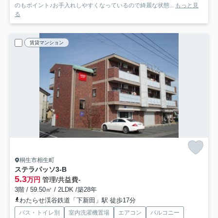
のもポイント♪お手入れしやすくなっているので綺麗な状態...
もっと見
る
賃貸マンション
桐生市相生町
ステラパッソ
3-B
5.3
万円
管理/共益費-
3階 / 59.50㎡ / 2LDK /築28年
わたらせ渓谷鉄道「下新田」駅 徒歩17分
バス・トイレ別
室内洗濯機置場
エアコン
バルコニー