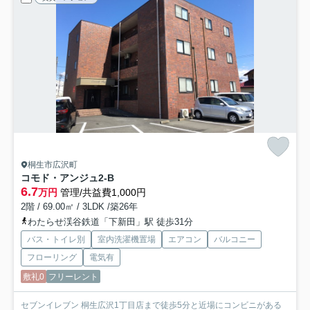
桐生市広沢町
コモド・アンジュ
2-B
6.7
万円
管理/共益費1,000円
2階 / 69.00㎡ / 3LDK /築26年
わたらせ渓谷鉄道「下新田」駅 徒歩31分
バス・トイレ別
室内洗濯機置場
エアコン
バルコニー
フローリング
電気有
敷礼0
フリーレント
セブンイレブン 桐生広沢1丁目店まで徒歩5分と近場にコンビニがある