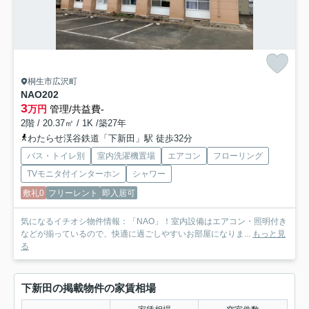
桐生市広沢町
NAO
202
3
万円
管理/共益費-
2階 / 20.37㎡ / 1K /築27年
わたらせ渓谷鉄道「下新田」駅 徒歩32分
バス・トイレ別
室内洗濯機置場
エアコン
フローリング
TVモニタ付インターホン
シャワー
敷礼0
フリーレント
即入居可
気になるイチオシ物件情報：「NAO」！室内設備はエアコン・照明付き
などが揃っているので、快適に過ごしやすいお部屋になりま...
もっと見
る
下新田の掲載物件の家賃相場