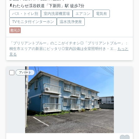
わたらせ渓谷鉄道「下新田」駅 徒歩7分
バス・トイレ別
室内洗濯機置場
エアコン
電気有
TVモニタ付インターホン
温水洗浄便座
敷礼0
「ブリリアントブルー」のここがイチオシ◎「ブリリアントブルー」：
桐生市エリアの新居にピッタリ◎室内設備は全室照明付き・エ...
もっと
見る
アパート