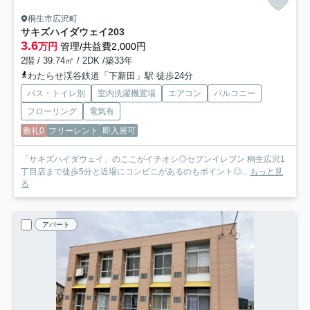
桐生市広沢町
サキズハイダウェイ
203
3.6
万円
管理/共益費2,000円
2階 / 39.74㎡ / 2DK /築33年
わたらせ渓谷鉄道「下新田」駅 徒歩24分
バス・トイレ別
室内洗濯機置場
エアコン
バルコニー
フローリング
電気有
敷礼0
フリーレント
即入居可
「サキズハイダウェイ」のここがイチオシ◎セブンイレブン 桐生広沢1
丁目店まで徒歩5分と近場にコンビニがあるのもポイント◎...
もっと見
る
アパート