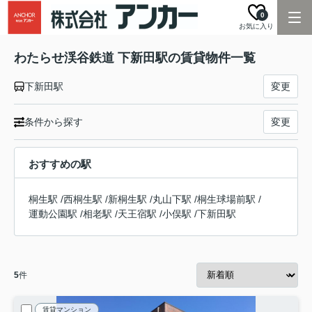
0
お気に入り
わたらせ渓谷鉄道 下新田駅の賃貸物件一覧
下新田駅
変更
条件から探す
変更
おすすめの駅
桐生駅
/
西桐生駅
/
新桐生駅
/
丸山下駅
/
桐生球場前駅
/
運動公園駅
/
相老駅
/
天王宿駅
/
小俣駅
/
下新田駅
5
件
賃貸マンション