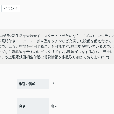
ベランダ
コチラ♪新生活を失敗せず、スタートさせたいならこちらの「レジデン
室照明付き・エアコン・独立型キッチンなど充実した設備を備え付けて
ので、広々と空間を利用することも可能です♪駐車場が空いているので、
ンダなら洗濯物を干すのにピッタリです♪お部屋探しをするなら、当社に
アや上毛電鉄西桐生付近の賃貸情報を多数取り揃えております(^_^)
- / -
敷引 / 償却
南東
向き