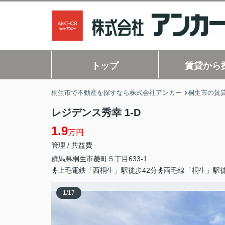
トップ
賃貸から
桐生市で不動産を探すなら株式会社アンカー
桐生市の賃
レジデンス秀幸 1-D
1.9
万円
管理 / 共益費 -
群馬県
桐生市
菱町
５丁目633-1
上毛電鉄「西桐生」駅徒歩42分
両毛線「桐生」駅徒
1
/
17