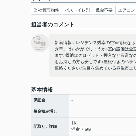
当社管理物件
バストイレ別
敷金不要
エアコン
担当者のコメント
新着情報：レジデンス秀幸の空室情報なら
秀幸」はいかがでしょうか♪室内設備は全
ます♪収納はクロゼット・押入など豊富な
をお持ちの方も安心です♪屋根付きのベラ
連絡ください♪注目を集めている桐生市エリ
基本情報
-
保証金
敷金積み増し
-
1K
間取り / 詳細
洋室 7.5帖