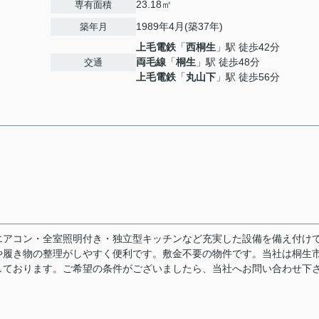
23.18㎡
専有面積
1989年4月(築37年)
築年月
上毛電鉄
「
西桐生
」駅 徒歩42分
両毛線
「
桐生
」駅 徒歩48分
交通
上毛電鉄
「
丸山下
」駅 徒歩56分
エアコン・全室照明付き・独立型キッチンなど充実した設備を備え付け
や履き物の整理がしやすく便利です。敷金不要の物件です。当社は桐生
しております。ご希望の条件がございましたら、当社へお問い合わせ下