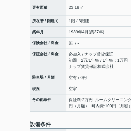
23.18㎡
専有面積
1階 / 3階建
所在階 / 階建て
1989年4月(築37年)
築年月
保険会社 / 料金
無 / -
保証会社 / 料金
必加入 / ナップ賃貸保証
初回：2万/1年毎 / 1年毎：1万円
ナップ賃貸保証株式会社
駐車場 / 月額
空有 / 0円
空家
現況
その他条件
保証料:2万円 ルームクリーニング代
円（月額） 町内費:100円（月額
設備条件