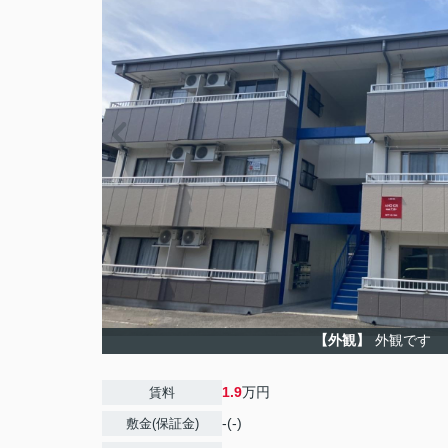
【外観】
外観です
1.9
万円
賃料
-(-)
敷金(保証金)