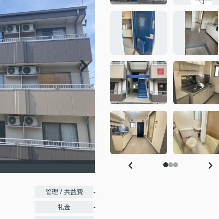
-
管理 / 共益費
-
礼金