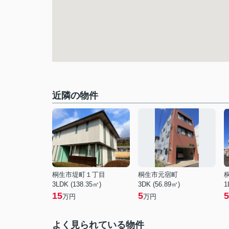
近隣の物件
桐生市堤町１丁目
桐生市元宿町
3LDK (138.35㎡)
3DK (56.89㎡)
1
15
5
5
万円
万円
よく見られている物件