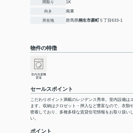
1K
間取り
南東
向き
群馬県
桐生市
菱町
５丁目633-1
所在地
物件の特徴
室内洗濯機
置場
セールスポイント
こだわりポイント満載のレジデンス秀幸。室内設備は
ます。収納はクロゼット・押入など豊富なので、衣類
密着しており、多種多様な賃貸住宅情報をお取り扱い
い。
ポイント