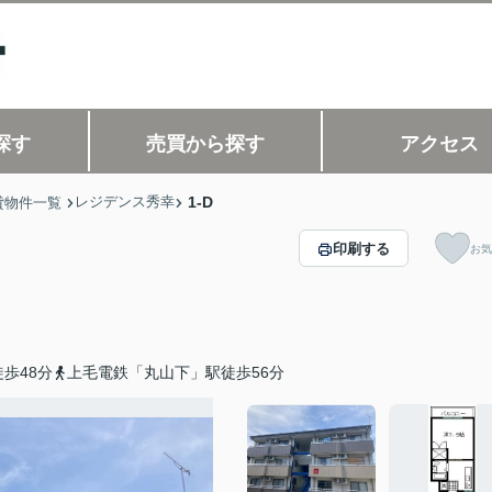
探す
売買から探す
アクセス
レジデンス秀幸
1-D
貸物件一覧
印刷する
お気
歩48分
上毛電鉄「丸山下」駅徒歩56分