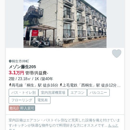
桐生市仲町
メゾン藤生
205
3.1
万円
管理/共益費-
2階 / 23.18㎡ / 1K /築40年
両毛線「桐生」駅 徒歩16分
上毛電鉄「西桐生」駅 徒歩12分
上毛
バス・トイレ別
室内洗濯機置場
エアコン
バルコニー
フローリング
電気有
敷礼0
即入居可
室内設備はエアコン・バストイレ別など充実した設備を備え付けていま
す♪キッチンが快適な物件なので料理好きな方にオススメです...
もっと