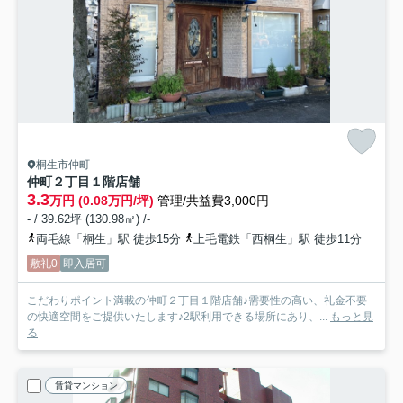
桐生市仲町
仲町２丁目１階店舗
3.3
万円 (0.08万円/坪)
管理/共益費3,000円
- / 39.62坪 (130.98㎡) /-
両毛線「桐生」駅 徒歩15分
上毛電鉄「西桐生」駅 徒歩11分
敷礼0
即入居可
こだわりポイント満載の仲町２丁目１階店舗♪需要性の高い、礼金不要
の快適空間をご提供いたします♪2駅利用できる場所にあり、...
もっと見
る
賃貸マンション