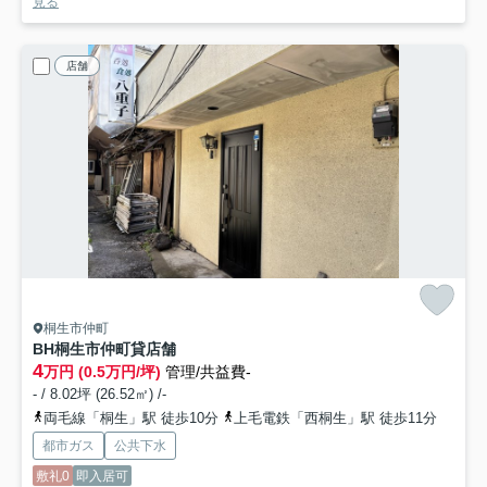
見る
店舗
桐生市仲町
BH桐生市仲町貸店舗
4
万円 (0.5万円/坪)
管理/共益費-
- / 8.02坪 (26.52㎡) /-
両毛線「桐生」駅 徒歩10分
上毛電鉄「西桐生」駅 徒歩11分
都市ガス
公共下水
敷礼0
即入居可