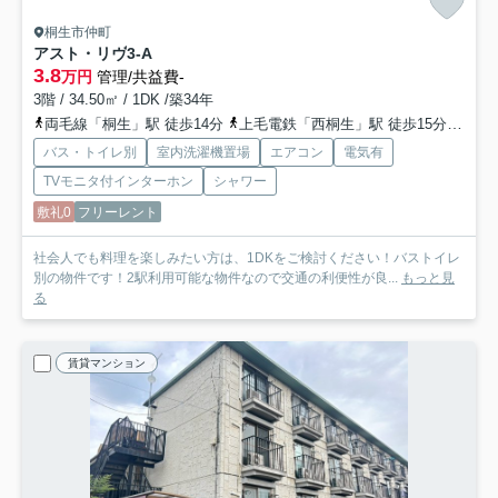
桐生市仲町
アスト・リヴ
3-A
3.8
万円
管理/共益費-
3階 / 34.50㎡ / 1DK /築34年
両毛線「桐生」駅 徒歩14分
上毛電鉄「西桐生」駅 徒歩15分
上毛
バス・トイレ別
室内洗濯機置場
エアコン
電気有
TVモニタ付インターホン
シャワー
敷礼0
フリーレント
社会人でも料理を楽しみたい方は、1DKをご検討ください！バストイレ
別の物件です！2駅利用可能な物件なので交通の利便性が良...
もっと見
る
賃貸マンション