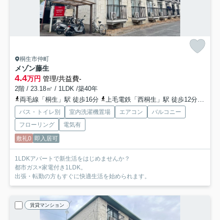
桐生市仲町
メゾン藤生
4.4
万円
管理/共益費-
2階 / 23.18㎡ / 1LDK /築40年
両毛線「桐生」駅 徒歩16分
上毛電鉄「西桐生」駅 徒歩12分
上毛
バス・トイレ別
室内洗濯機置場
エアコン
バルコニー
フローリング
電気有
敷礼0
即入居可
1LDKアパートで新生活をはじめませんか？
都市ガス×家電付き1LDK。
出張・転勤の方もすぐに快適生活を始められます。
賃貸マンション