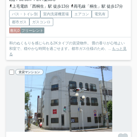
上毛電鉄「西桐生」駅 徒歩13分
両毛線「桐生」駅 徒歩17分
バス・トイレ別
室内洗濯機置場
エアコン
電気有
都市ガス
ガスコンロ
敷礼0
フリーレント
和のぬくもりを感じられる2Kタイプの賃貸物件。 畳の香りが心地よい
和室で、穏やかな時間を過ごせます。都市ガス仕様のため、...
もっと見
る
賃貸マンション