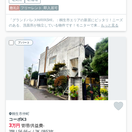
敷礼0
フリーレント
即入居可
「グランドパレスHAYASHI」：桐生市エリアの新居にピッタリ！ニーズ
のある、洗面所が独立している物件です！モニターで来...
もっと見る
アパート
桐生市仲町
コーポK
3
3
万円
管理/共益費-
2階 / 56.66㎡ / 2K /築53年