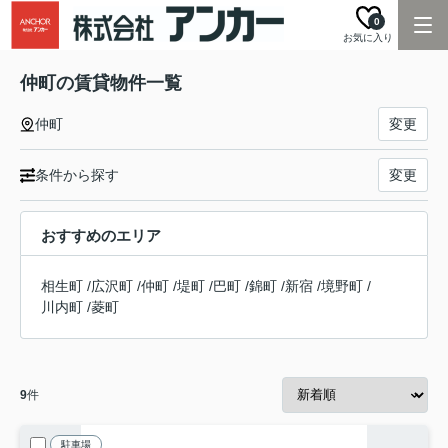
0
お気に入り
仲町の賃貸物件一覧
仲町
変更
条件から探す
変更
おすすめのエリア
相生町
/
広沢町
/
仲町
/
堤町
/
巴町
/
錦町
/
新宿
/
境野町
/
川内町
/
菱町
9
件
駐車場