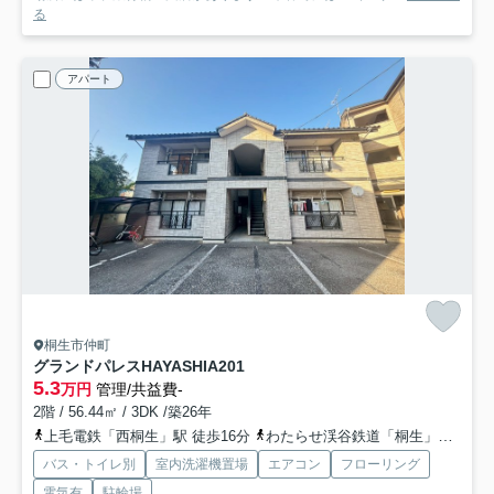
る
アパート
桐生市仲町
グランドパレスHAYASHI
A201
5.3
万円
管理/共益費-
2階 / 56.44㎡ / 3DK /築26年
上毛電鉄「西桐生」駅 徒歩16分
わたらせ渓谷鉄道「桐生」駅 徒歩19分
バス・トイレ別
室内洗濯機置場
エアコン
フローリング
電気有
駐輪場