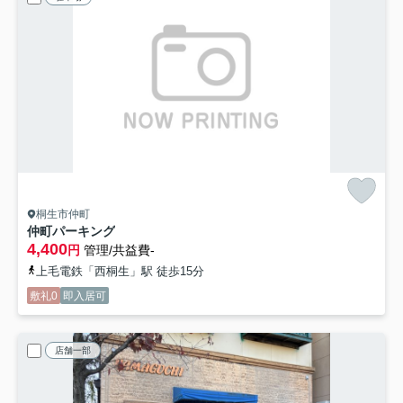
桐生市仲町
仲町パーキング
4,400
円
管理/共益費-
上毛電鉄「西桐生」駅 徒歩15分
敷礼0
即入居可
店舗一部