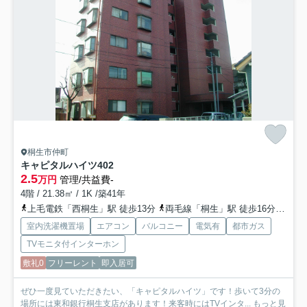
桐生市仲町
キャピタルハイツ
402
2.5
万円
管理/共益費-
4階 / 21.38㎡ / 1K /築41年
上毛電鉄「西桐生」駅 徒歩13分
両毛線「桐生」駅 徒歩16分
上毛
室内洗濯機置場
エアコン
バルコニー
電気有
都市ガス
TVモニタ付インターホン
敷礼0
フリーレント
即入居可
ぜひ一度見ていただきたい、「キャピタルハイツ」です！歩いて3分の
場所には東和銀行桐生支店があります！来客時にはTVインタ...
もっと見