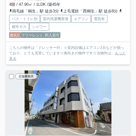
4階 / 47.90㎡ / 1LDK /築45年
両毛線「桐生」駅 徒歩3分
上毛電鉄「西桐生」駅 徒歩8分
上毛電
バス・トイレ別
室内洗濯機置場
エアコン
電気有
都市ガス
シャワー
敷礼0
フリーレント
即入居可
こちらの物件は「ドレッサー付」☆室内設備はエアコン2台などが揃っ
ており、とても充実しています☆南向きの物件です☆当物件は...
もっと
見る
店舗事務所