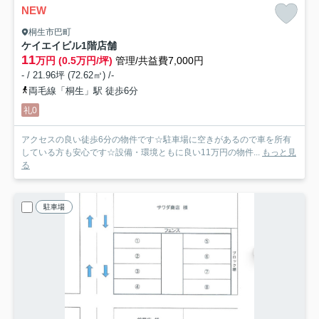
NEW
桐生市巴町
ケイエイビル1階店舗
11
万円 (0.5万円/坪)
管理/共益費7,000円
- / 21.96坪 (72.62㎡) /-
両毛線「桐生」駅 徒歩6分
礼0
アクセスの良い徒歩6分の物件です☆駐車場に空きがあるので車を所有
している方も安心です☆設備・環境ともに良い11万円の物件...
もっと見
る
駐車場