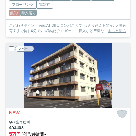
フローリング
電気有
敷礼0
即入居可
こだわりポイント満載の巴町コロンバスタワー♪送り迎えも楽々♪明照保
育園まで徒歩6分です♪収納はクロゼット・押入など豊富な...
もっと見る
アパート
NEW
桐生市巴町
403
403
5
万円
管理/共益費-