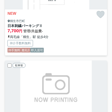
NEW
桐生市巴町
日本刺繍パーキングⅡ
7,700
円
管理/共益費-
両毛線「桐生」駅 徒歩4分
仲介手数料無料
仲手無料
敷礼0
即入居可
駐車場