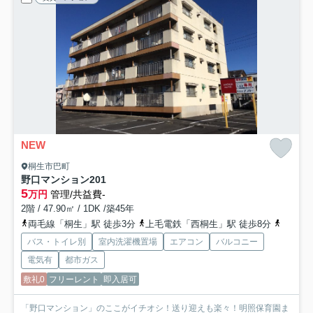
NEW
桐生市巴町
野口マンション
201
5
万円
管理/共益費-
2階 / 47.90㎡ / 1DK /築45年
両毛線「桐生」駅 徒歩3分
上毛電鉄「西桐生」駅 徒歩8分
上毛電
バス・トイレ別
室内洗濯機置場
エアコン
バルコニー
電気有
都市ガス
敷礼0
フリーレント
即入居可
「野口マンション」のここがイチオシ！送り迎えも楽々！明照保育園ま