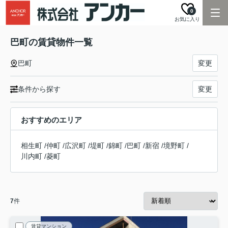
0
お気に入り
巴町の賃貸物件一覧
巴町
変更
条件から探す
変更
おすすめのエリア
相生町
/
仲町
/
広沢町
/
堤町
/
錦町
/
巴町
/
新宿
/
境野町
/
川内町
/
菱町
7
件
賃貸マンション