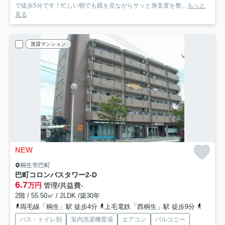
で徒歩5分です！忙しい朝でも鏡を見ながらサッと身支度を整...
もっと
見る
賃貸マンション
NEW
桐生市巴町
巴町コロンバスタワー
2-D
6.7
万円
管理/共益費-
2階 / 55.50㎡ / 2LDK /築30年
両毛線「桐生」駅 徒歩4分
上毛電鉄「西桐生」駅 徒歩9分
上毛電
バス・トイレ別
室内洗濯機置場
エアコン
バルコニー