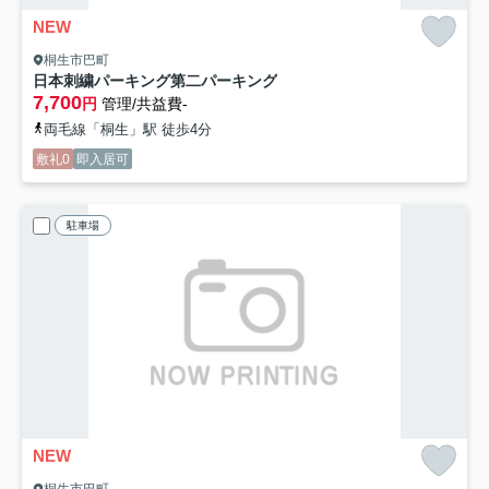
NEW
桐生市巴町
日本刺繍パーキング第二パーキング
7,700
円
管理/共益費-
両毛線「桐生」駅 徒歩4分
敷礼0
即入居可
駐車場
NEW