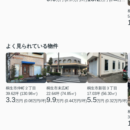
5
よく見られている物件
桐生市末広町
桐生市仲町２丁目
桐生市新宿３丁目
22.64坪 (74.85㎡)
39.62坪 (130.98㎡)
17.03坪 (56.30㎡)
9.9
3.3
5.5
万円 (0.44万円/坪)
万円 (0.08万円/坪)
万円 (0.32万円/坪)
3