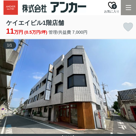
0
お気に入り
ケイエイビル1階店舗
11
万円
(0.5万円/坪)
管理/共益費 7,000円
1
/
1