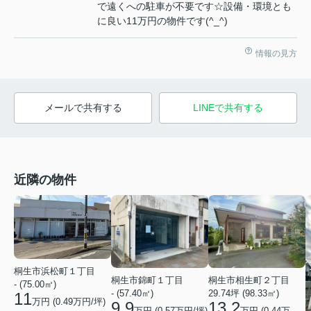
で遠くへの駐車が不要です☆設備・環境とも
に良い11万円の物件です(^_^)
情報の見方
メールで共有する
LINEで共有する
近隣の物件
桐生市浜松町１丁目
桐生市錦町１丁目
桐生市相生町２丁目
- (75.00㎡)
- (57.40㎡)
29.74坪 (98.33㎡)
11
万円 (
0.49
万円/坪)
9.9
13.2
万円 (
0.57
万円/坪)
万円 (
0.44
万円/坪)