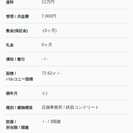
11万円
賃料
7,000円
管理 / 共益費
-(3ヶ月)
敷金(保証金)
0ヶ月
礼金
- / -
償却 / 敷引
72.62㎡ / -
面積 /
バルコニー面積
-(-)
築年月
店舗事務所 / 鉄筋コンクリート
種別 / 建物構造
/ - / 3階建
部屋 /
所在階 / 階建