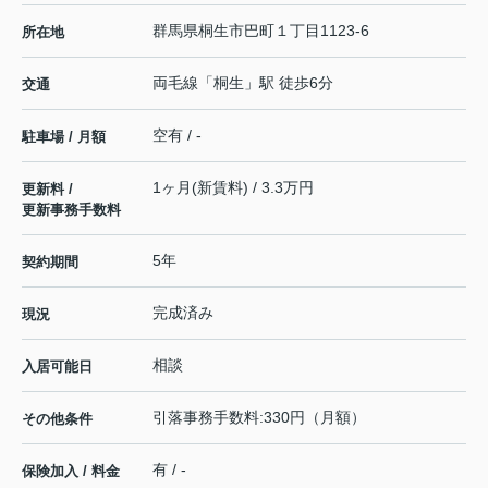
群馬県
桐生市
巴町
１丁目1123-6
所在地
両毛線
「
桐生
」駅 徒歩6分
交通
空有 / -
駐車場 / 月額
1ヶ月(新賃料) / 3.3万円
更新料 /
更新事務手数料
5年
契約期間
完成済み
現況
相談
入居可能日
引落事務手数料:330円（月額）
その他条件
有 / -
保険加入 / 料金