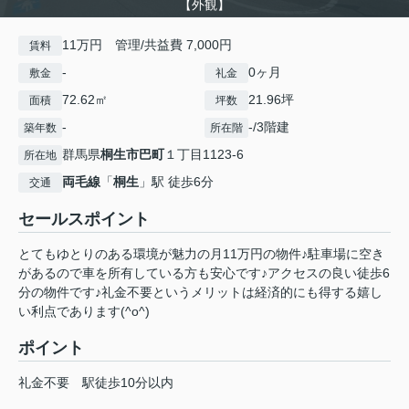
【外観】
11万円 管理/共益費 7,000円
賃料
-
0ヶ月
敷金
礼金
72.62㎡
21.96坪
面積
坪数
-
-/3階建
築年数
所在階
群馬県
桐生市
巴町
１丁目1123-6
所在地
両毛線
「
桐生
」駅 徒歩6分
交通
セールスポイント
とてもゆとりのある環境が魅力の月11万円の物件♪駐車場に空き
があるので車を所有している方も安心です♪アクセスの良い徒歩6
分の物件です♪礼金不要というメリットは経済的にも得する嬉し
い利点であります(^o^)
ポイント
礼金不要
駅徒歩10分以内