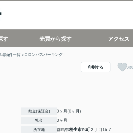
探す
売買から探す
アクセス
コロンバスパーキングⅡ
車場物件一覧
印刷する
お気
0ヶ月(0ヶ月)
敷金(保証金)
0ヶ月
礼金
群馬県
桐生市
巴町
２丁目15-7
所在地