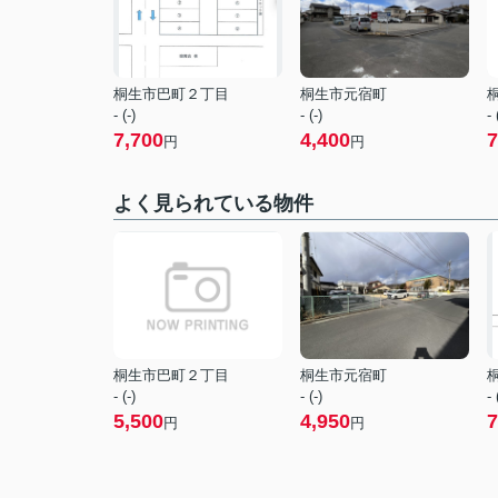
桐生市巴町２丁目
桐生市元宿町
- (-)
- (-)
- 
7,700
4,400
7
円
円
よく見られている物件
桐生市巴町２丁目
桐生市元宿町
- (-)
- (-)
- 
5,500
4,950
7
円
円