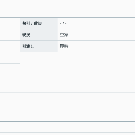
- / -
敷引 / 償却
空家
現況
即時
引渡し