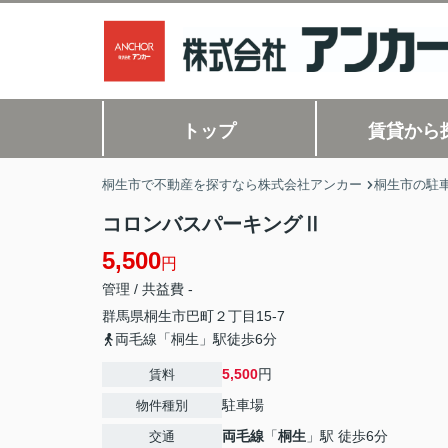
トップ
賃貸から
桐生市で不動産を探すなら株式会社アンカー
桐生市の駐
コロンバスパーキングⅡ
5,500
円
管理 / 共益費 -
群馬県
桐生市
巴町
２丁目15-7
両毛線「桐生」駅徒歩6分
5,500
円
賃料
駐車場
物件種別
両毛線
「
桐生
」駅 徒歩6分
交通