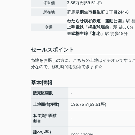
3.36万円(59.51坪)
坪単価
群馬県
桐生市
相生町
３丁目244-8
所在地
わたらせ渓谷鉄道
「
運動公園
」駅 
上毛電鉄
「
桐生球場前
」駅 徒歩6分
交通
東武桐生線
「
相老
」駅 徒歩19分
セールスポイント
売地をお探しの方に、こちらの土地はイチオシです☆
分なので、移動時間を短縮できます☆
基本情報
-
販売区画数
196.75㎡(59.51坪)
土地面積(坪数)
私道負担面積
-
割合
建ぺい率 /
60% / 200%