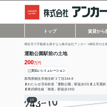
トップ
賃貸から
桐生市で不動産を探すなら株式会社アンカー
桐生市の土地
運動公園駅前の土地
200
万円
支払いシミュレーション
群馬県
桐生市
相生町
３丁目244-8
わたらせ渓谷鉄道「運動公園」駅徒歩2分
上毛電鉄
東武桐生線「相老」駅徒歩19分
1
/
3