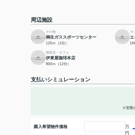
周辺施設
その他
ガ
桐生ガススポーツセンター
エ
120ｍ（2分）
1
喫茶店・カフェ
伊東屋珈琲本店
900ｍ（12分）
支払いシミュレーション
※実際
購入希望物件価格
万
円