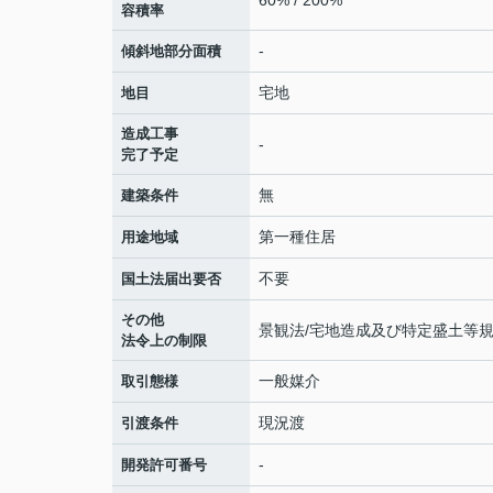
容積率
-
傾斜地部分面積
宅地
地目
造成工事
-
完了予定
無
建築条件
第一種住居
用途地域
不要
国土法届出要否
その他
景観法/宅地造成及び特定盛土等規
法令上の制限
一般媒介
取引態様
現況渡
引渡条件
-
開発許可番号