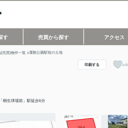
探す
売買から探す
アクセス
運動公園駅前の土地
(売買)物件一覧
印刷する
お気
「桐生球場前」駅徒歩6分