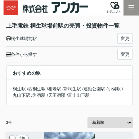
0
お気に入り
上毛電鉄 桐生球場前駅の売買・投資物件一覧
桐生球場前駅
変更
条件から探す
変更
おすすめの駅
桐生駅
/
西桐生駅
/
相老駅
/
新桐生駅
/
運動公園駅
/
小俣駅
/
丸山下駅
/
岩宿駅
/
天王宿駅
/
富士山下駅
2
件
売地