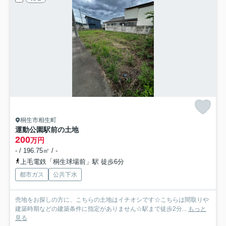
桐生市相生町
運動公園駅前の土地
200
万円
- / 196.75㎡ / -
上毛電鉄「桐生球場前」駅 徒歩6分
都市ガス
公共下水
売地をお探しの方に、こちらの土地はイチオシです☆こちらは間取りや
建築時期などの建築条件に指定がありません☆駅まで徒歩2分...
もっと
見る