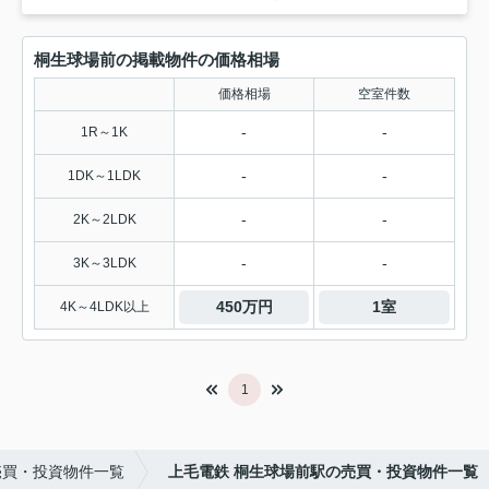
桐生球場前の掲載物件の価格相場
価格相場
空室件数
-
-
1R～1K
-
-
1DK～1LDK
-
-
2K～2LDK
-
-
3K～3LDK
450万円
1室
4K～4LDK以上
1
売買・投資物件一覧
上毛電鉄 桐生球場前駅の売買・投資物件一覧