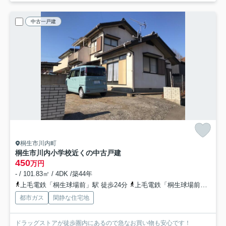
中古一戸建
桐生市川内町
桐生市川内小学校近くの中古戸建
450
万円
- / 101.83㎡ / 4DK /築44年
上毛電鉄「桐生球場前」駅 徒歩24分
上毛電鉄「桐生球場前」駅 徒歩28分
都市ガス
閑静な住宅地
ドラッグストアが徒歩圏内にあるので急なお買い物も安心です！