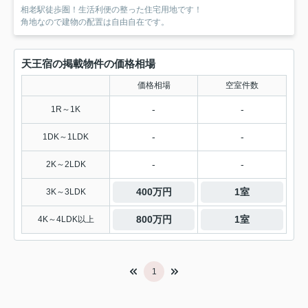
相老駅徒歩圏！生活利便の整った住宅用地です！
角地なので建物の配置は自由自在です。
天王宿の掲載物件の価格相場
価格相場
空室件数
-
-
1R～1K
-
-
1DK～1LDK
-
-
2K～2LDK
400万円
1室
3K～3LDK
800万円
1室
4K～4LDK以上
1