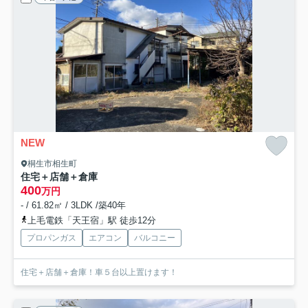
NEW
桐生市相生町
住宅＋店舗＋倉庫
400
万円
- / 61.82㎡ / 3LDK /築40年
上毛電鉄「天王宿」駅 徒歩12分
プロパンガス
エアコン
バルコニー
住宅＋店舗＋倉庫！車５台以上置けます！