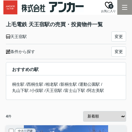
0
お気に入り
上毛電鉄 天王宿駅の売買・投資物件一覧
天王宿駅
変更
条件から探す
変更
おすすめの駅
桐生駅
/
西桐生駅
/
相老駅
/
新桐生駅
/
運動公園駅
/
丸山下駅
/
小俣駅
/
天王宿駅
/
富士山下駅
/
阿左美駅
4
件
中古一戸建