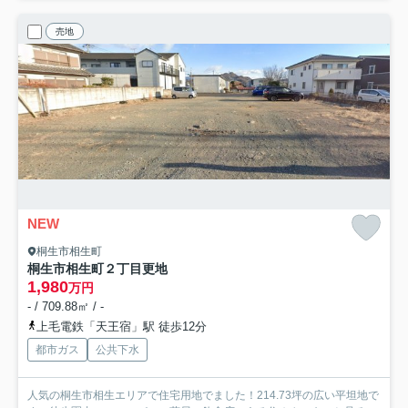
売地
NEW
桐生市相生町
桐生市相生町２丁目更地
1,980
万円
- / 709.88㎡ / -
上毛電鉄「天王宿」駅 徒歩12分
都市ガス
公共下水
人気の桐生市相生エリアで住宅用地でました！214.73坪の広い平坦地で