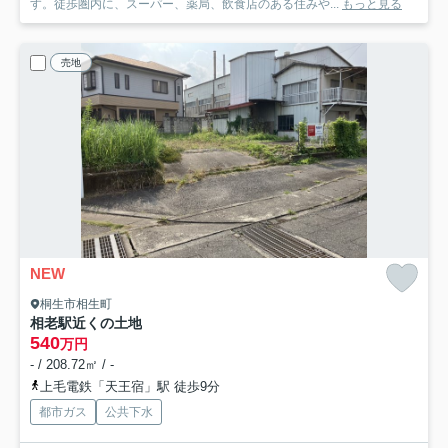
す。徒歩圏内に、スーパー、薬局、飲食店のある住みや...
もっと見る
売地
NEW
桐生市相生町
相老駅近くの土地
540
万円
- / 208.72㎡ / -
上毛電鉄「天王宿」駅 徒歩9分
都市ガス
公共下水