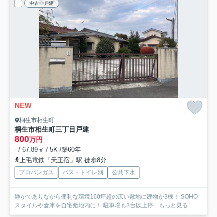
中古一戸建
NEW
桐生市相生町
桐生市相生町三丁目戸建
800
万円
- / 67.89㎡ / 5K /築60年
上毛電鉄「天王宿」駅 徒歩8分
プロパンガス
バス・トイレ別
公共下水
静かでありながら便利な環境160坪超の広い敷地に建物が3棟！ SOHO
スタイルや倉庫を自宅敷地内に！ 駐車場も3台以上停...
もっと見る