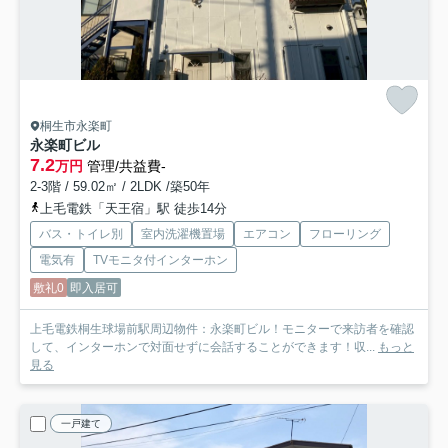
桐生市永楽町
永楽町ビル
7.2
万円
管理/共益費-
2-3階 / 59.02㎡ / 2LDK /築50年
上毛電鉄「天王宿」駅 徒歩14分
バス・トイレ別
室内洗濯機置場
エアコン
フローリング
電気有
TVモニタ付インターホン
敷礼0
即入居可
上毛電鉄桐生球場前駅周辺物件：永楽町ビル！モニターで来訪者を確認
して、インターホンで対面せずに会話することができます！収...
もっと
見る
一戸建て