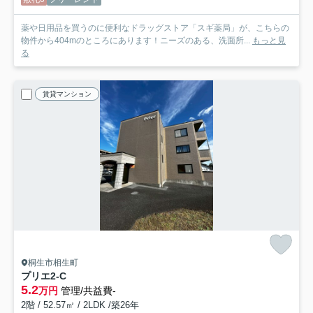
薬や日用品を買うのに便利なドラッグストア「スギ薬局」が、こちらの
物件から404mのところにあります！ニーズのある、洗面所...
もっと見
る
賃貸マンション
桐生市相生町
プリエ
2-C
5.2
万円
管理/共益費-
2階 / 52.57㎡ / 2LDK /築26年