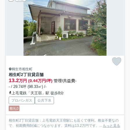
桐生市相生町
相生町2丁目貸店舗
13.2
万円 (0.44万円/坪)
管理/共益費-
- / 29.74坪 (98.33㎡) /-
上毛電鉄「天王宿」駅 徒歩8分
プロパンガス
公共下水
敷礼0
相生町2丁目貸店舗：上毛電鉄天王宿駅にも近くて便利。敷金不要なの
で、初期費用削減につながります。賃料は13.2万円です。...
もっと見る