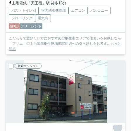
上毛電鉄「天王宿」駅 徒歩16分
バス・トイレ別
室内洗濯機置場
エアコン
バルコニー
フローリング
電気有
敷礼0
フリーレント
こだわりで選びたい方におすすめ◎桐生市エリアで住まいをお探しなら
「プリエ」◎上毛電鉄桐生球場前駅周辺への引っ越しをお考え...
もっと
見る
賃貸マンション