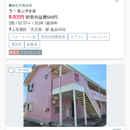
桐生市相生町
ラ・モンテ
2-D
5.5
万円
管理/共益費500円
2階 / 52.57㎡ / 2LDK /築26年
上毛電鉄「天王宿」駅 徒歩15分
バス・トイレ別
室内洗濯機置場
エアコン
バルコニー
電気有
駐輪場
敷礼0
フリーレント
アパート