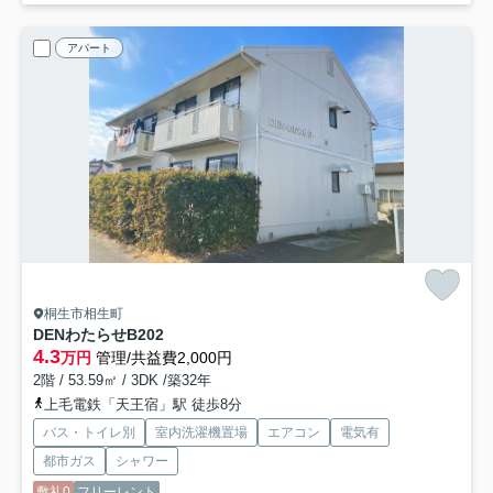
アパート
桐生市相生町
DENわたらせ
B202
4.3
万円
管理/共益費2,000円
2階 / 53.59㎡ / 3DK /築32年
上毛電鉄「天王宿」駅 徒歩8分
バス・トイレ別
室内洗濯機置場
エアコン
電気有
都市ガス
シャワー
敷礼0
フリーレント