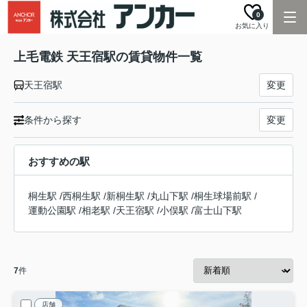
0
お気に入り
上毛電鉄 天王宿駅の賃貸物件一覧
天王宿駅
変更
条件から探す
変更
おすすめの駅
桐生駅
/
西桐生駅
/
新桐生駅
/
丸山下駅
/
桐生球場前駅
/
運動公園駅
/
相老駅
/
天王宿駅
/
小俣駅
/
富士山下駅
7
件
店舗