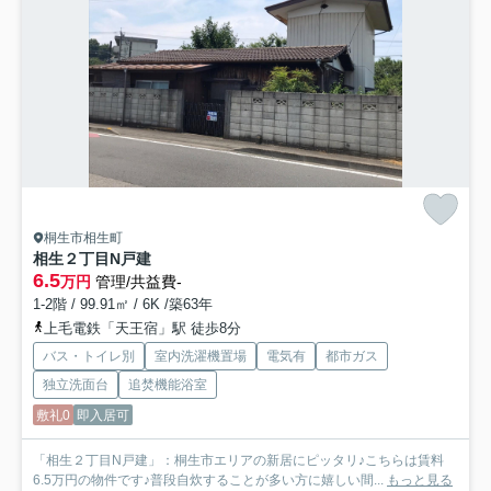
桐生市相生町
相生２丁目N戸建
6.5
万円
管理/共益費-
1-2階 / 99.91㎡ / 6K /築63年
上毛電鉄「天王宿」駅 徒歩8分
バス・トイレ別
室内洗濯機置場
電気有
都市ガス
独立洗面台
追焚機能浴室
敷礼0
即入居可
「相生２丁目N戸建」：桐生市エリアの新居にピッタリ♪こちらは賃料
6.5万円の物件です♪普段自炊することが多い方に嬉しい間...
もっと見る