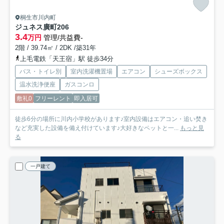
桐生市川内町
ジュネス廣町
206
3.4
万円
管理/共益費-
2階 / 39.74㎡ / 2DK /築31年
上毛電鉄「天王宿」駅 徒歩34分
バス・トイレ別
室内洗濯機置場
エアコン
シューズボックス
温水洗浄便座
ガスコンロ
敷礼0
フリーレント
即入居可
徒歩6分の場所に川内小学校があります♪室内設備はエアコン・追い焚き
など充実した設備を備え付けています♪大好きなペットと一...
もっと見
る
一戸建て