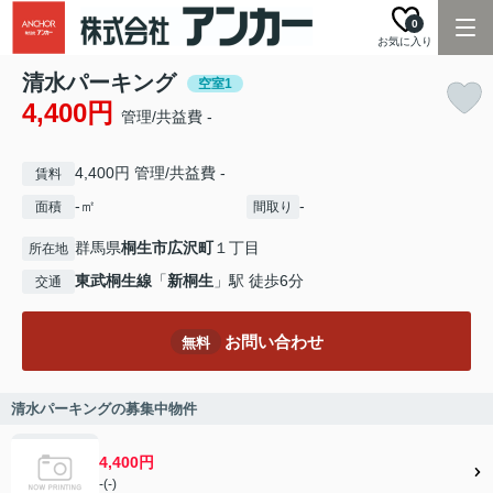
0
お気に入り
清水パーキング
空室1
4,400円
管理/共益費 -
4,400円 管理/共益費 -
賃料
-㎡
-
面積
間取り
群馬県
桐生市
広沢町
１丁目
所在地
東武桐生線
「
新桐生
」駅 徒歩6分
交通
お問い合わせ
無料
清水パーキングの募集中物件
4,400円
-(-)