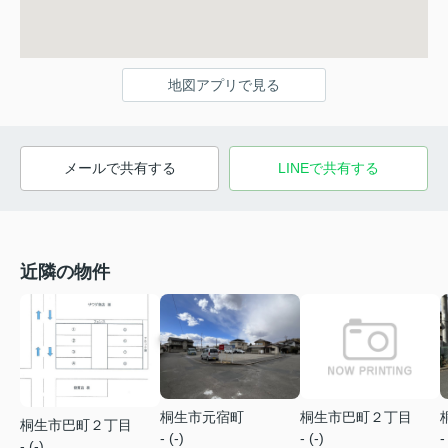
地図アプリで見る
メールで共有する
LINEで共有する
近隣の物件
桐生市元宿町
桐生市巴町２丁目
桐生市巴町２丁目
- (-)
- (-)
-
- (-)