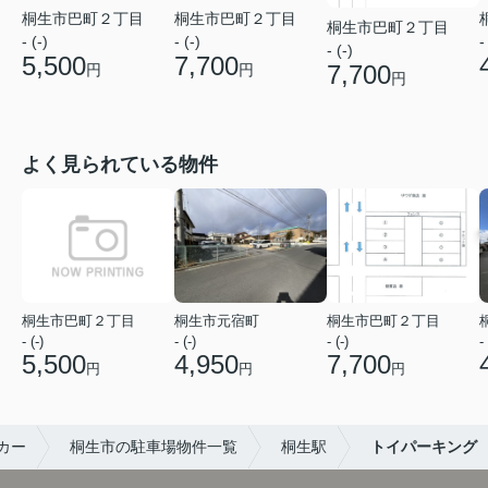
桐生市巴町２丁目
桐生市巴町２丁目
桐生市巴町２丁目
- (-)
- (-)
-
- (-)
5,500
7,700
7,700
円
円
円
よく見られている物件
桐生市巴町２丁目
桐生市元宿町
桐生市巴町２丁目
- (-)
- (-)
- (-)
- 
5,500
4,950
7,700
円
円
円
カー
桐生市の駐車場物件一覧
桐生駅
トイパーキング