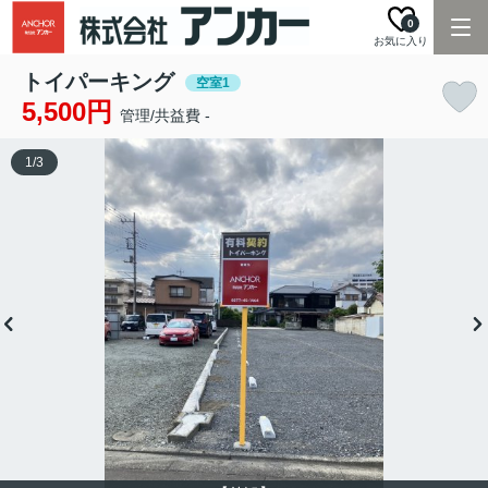
0
お気に入り
トイパーキング
空室1
5,500円
管理/共益費 -
1
/
3