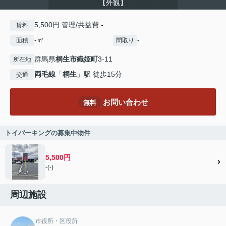
【外観】
5,500円 管理/共益費 -
賃料
-㎡
-
面積
間取り
群馬県
桐生市
織姫町
3-11
所在地
両毛線
「
桐生
」駅 徒歩15分
交通
お問い合わせ
無料
トイパーキングの募集中物件
5,500円
-(-)
周辺施設
市役所・区役所