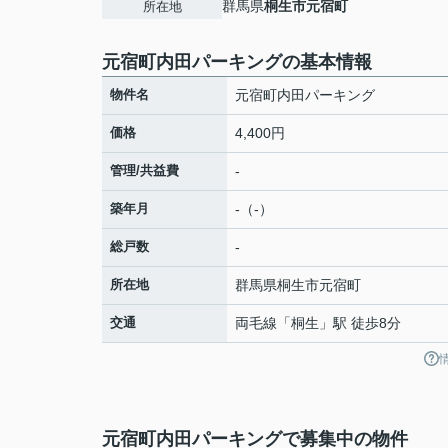
群馬県
桐生市
元宿町
所在地
元宿町内田パーキングの基本情報
物件名
元宿町内田パーキング
価格
4,400円
管理/共益費
-
築年月
-（-）
総戸数
-
所在地
群馬県
桐生市
元宿町
交通
両毛線
「
桐生
」駅 徒歩8分
元宿町内田パーキングで募集中の物件