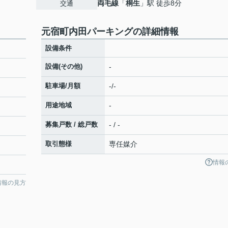
両毛線
「
桐生
」駅 徒歩8分
交通
元宿町内田パーキングの詳細情報
設備条件
設備(その他)
-
駐車場/月額
-/-
用途地域
-
募集戸数 / 総戸数
- / -
取引態様
専任媒介
情報
情報の見方