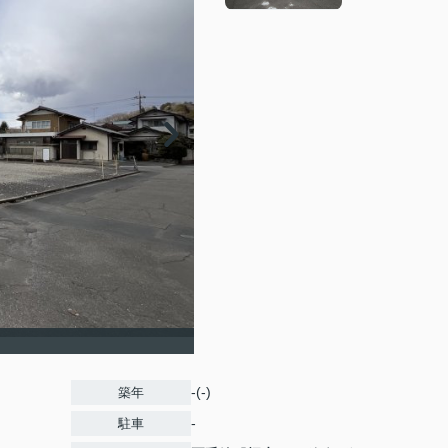
-(-)
築年
-
駐車