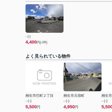
- (-)
4,400
円(-/坪)
よく見られている物件
桐生市巴町２丁目
桐生市元宿町
桐生市
- (-)
- (-)
- (-)
5,500
4,950
5,50
円
円