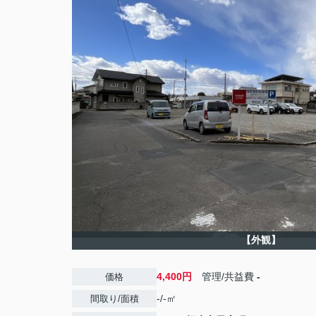
【外観】
4,400円
管理/共益費
-
価格
-/-㎡
間取り/面積