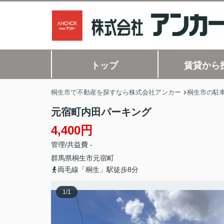
トップ
賃貸から
桐生市で不動産を探すなら株式会社アンカー
桐生市の駐
元宿町内田パーキング
4,400円
管理/共益費 -
群馬県
桐生市
元宿町
両毛線「桐生」駅徒歩8分
1
/
1