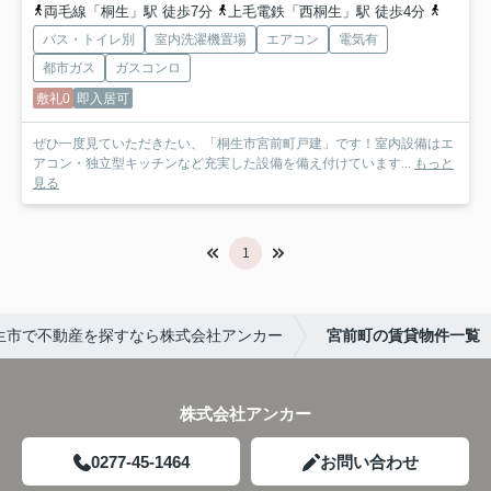
両毛線「桐生」駅 徒歩7分
上毛電鉄「西桐生」駅 徒歩4分
上毛電
バス・トイレ別
室内洗濯機置場
エアコン
電気有
都市ガス
ガスコンロ
敷礼0
即入居可
ぜひ一度見ていただきたい、「桐生市宮前町戸建」です！室内設備はエ
アコン・独立型キッチンなど充実した設備を備え付けています...
もっと
見る
1
生市で不動産を探すなら株式会社アンカー
宮前町の賃貸物件一覧
株式会社アンカー
0277-45-1464
お問い合わせ