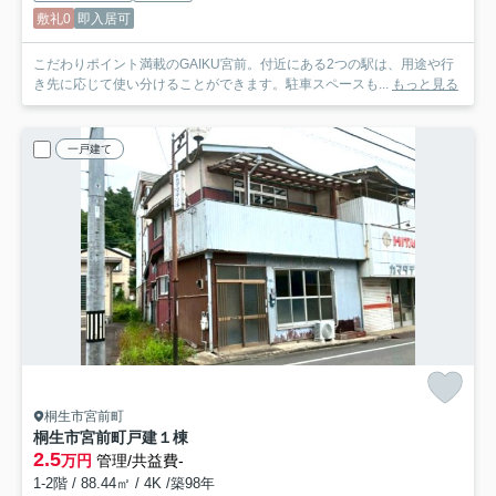
敷礼0
即入居可
こだわりポイント満載のGAIKU宮前。付近にある2つの駅は、用途や行
き先に応じて使い分けることができます。駐車スペースも...
もっと見る
一戸建て
桐生市宮前町
桐生市宮前町戸建
１棟
2.5
万円
管理/共益費-
1-2階 / 88.44㎡ / 4K /築98年