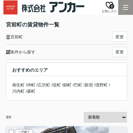
0
お気に入り
宮前町の賃貸物件一覧
宮前町
変更
条件から探す
変更
おすすめのエリア
相生町
/
仲町
/
広沢町
/
堤町
/
錦町
/
巴町
/
新宿
/
境野町
/
川内町
/
菱町
3
件
一戸建て