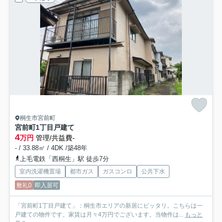
桐生市宮前町
宮前町1丁目戸建て
4
万円
管理/共益費-
- / 33.88㎡ / 4DK /築48年
上毛電鉄「西桐生」駅 徒歩7分
室内洗濯機置場
都市ガス
ガスコンロ
公共下水
敷礼0
即入居可
「宮前町1丁目戸建て」：桐生市エリアの新居にピッタリ。こちらは一
戸建ての物件です。家賃は月々4万円でございます。当物件は...
もっと