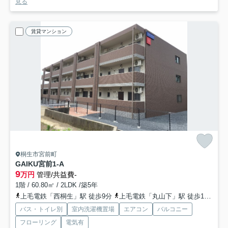
見る
賃貸マンション
桐生市宮前町
GAIKU宮前
1-A
9
万円
管理/共益費-
1階 / 60.80㎡ / 2LDK /築5年
上毛電鉄「西桐生」駅 徒歩9分
上毛電鉄「丸山下」駅 徒歩10分
両
バス・トイレ別
室内洗濯機置場
エアコン
バルコニー
フローリング
電気有