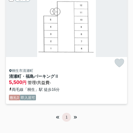
桐生市清瀬町
清瀬町・福島パーキングⅡ
5,500
円
管理/共益費-
両毛線「桐生」駅 徒歩16分
敷礼0
即入居可
1