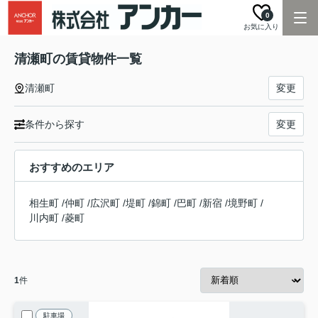
0
お気に入り
清瀬町の賃貸物件一覧
清瀬町
変更
条件から探す
変更
おすすめのエリア
相生町
/
仲町
/
広沢町
/
堤町
/
錦町
/
巴町
/
新宿
/
境野町
/
川内町
/
菱町
1
件
駐車場