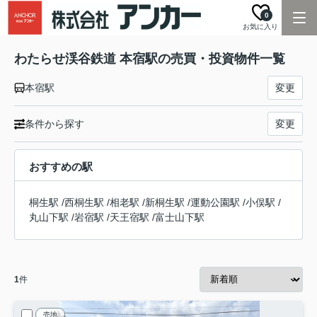
0
お気に入り
わたらせ渓谷鉄道 本宿駅の売買・投資物件一覧
本宿駅
変更
条件から探す
変更
おすすめの駅
桐生駅
/
西桐生駅
/
相老駅
/
新桐生駅
/
運動公園駅
/
小俣駅
/
丸山下駅
/
岩宿駅
/
天王宿駅
/
富士山下駅
1
件
売地