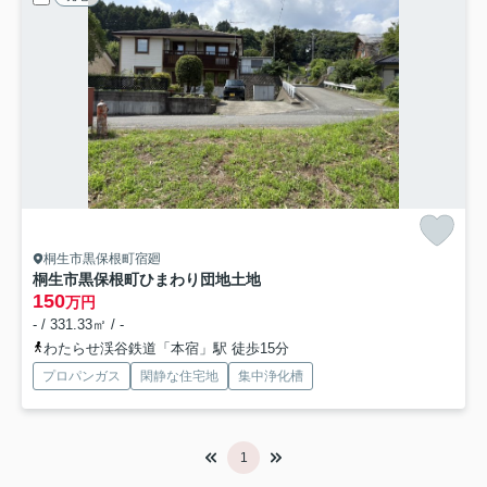
桐生市黒保根町宿廻
桐生市黒保根町ひまわり団地土地
150
万円
- / 331.33㎡ / -
わたらせ渓谷鉄道「本宿」駅 徒歩15分
プロパンガス
閑静な住宅地
集中浄化槽
1