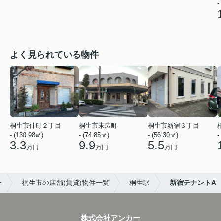
-
よく見られている物件
桐生市仲町２丁目
桐生市末広町
桐生市新宿３丁目
- (130.98㎡)
- (74.85㎡)
- (56.30㎡)
-
3.3
9.9
5.5
万円
万円
万円
ー
桐生市の店舗(賃貸)物件一覧
桐生駅
新宿テナントA
株式会社アンカー