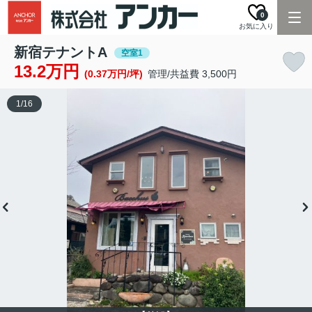
0
お気に入り
新宿テナントA
空室1
13.2万円
(0.37万円/坪)
管理/共益費 3,500円
1
/
16