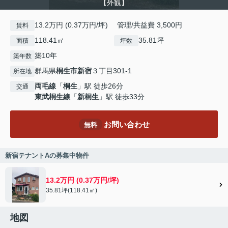
【外観】
13.2万円 (0.37万円/坪) 管理/共益費 3,500円
賃料
118.41㎡
35.81坪
面積
坪数
築10年
築年数
群馬県
桐生市
新宿
３丁目301-1
所在地
両毛線
「
桐生
」駅 徒歩26分
交通
東武桐生線
「
新桐生
」駅 徒歩33分
お問い合わせ
無料
新宿テナントAの募集中物件
13.2万円 (0.37万円/坪)
35.81坪(118.41㎡)
地図