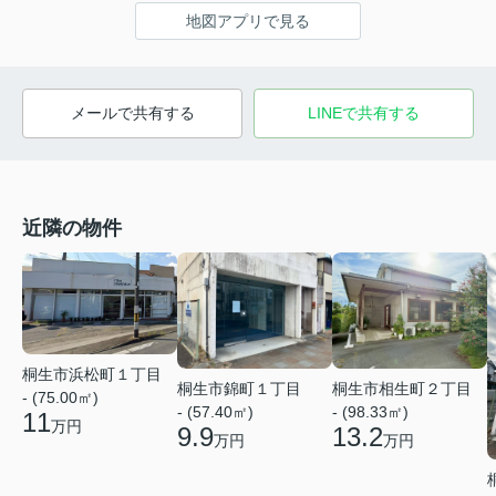
地図アプリで見る
メールで共有する
LINEで共有する
近隣の物件
桐生市浜松町１丁目
桐生市錦町１丁目
桐生市相生町２丁目
- (75.00㎡)
- (57.40㎡)
- (98.33㎡)
11
万円
9.9
13.2
万円
万円