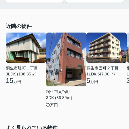
近隣の物件
桐生市巴町２丁目
桐生市堤町１丁目
1LDK (47.90㎡)
3LDK (138.35㎡)
1
5
15
万円
万円
桐生市元宿町
3DK (56.89㎡)
5
万円
よく見られている物件