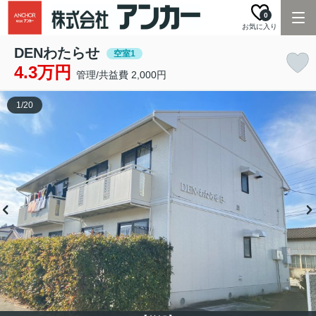
0
お気に入り
DENわたらせ
空室1
4.3万円
管理/共益費 2,000円
1
/
20