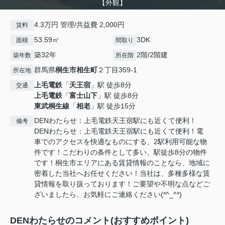
【外観】
4.3万円 管理/共益費 2,000円
賃料
53.59㎡
3DK
面積
間取り
築32年
2階/2階建
築年数
所在階
群馬県
桐生市
相生町
２丁目359-1
所在地
上毛電鉄
「
天王宿
」駅 徒歩8分
交通
上毛電鉄
「
富士山下
」駅 徒歩8分
東武桐生線
「
相老
」駅 徒歩15分
DENわたらせ：上毛電鉄天王宿駅にも近くて便利！
備考
DENわたらせ：上毛電鉄天王宿駅にも近くて便利！電
車でのアクセスを快適なものにする、2駅利用可能な物
件です！こだわりの条件として多い、駅徒歩8分の物件
です！桐生市エリアにある賃貸情報のことなら、地域に
密着した当社へお任せください！当社は、多種多様な賃
貸情報を取り扱っております！ご要望や不明な点などご
ざいましたら、お気軽にご連絡ください(*^_^*)
DENわたらせのコメント(おすすめポイント)