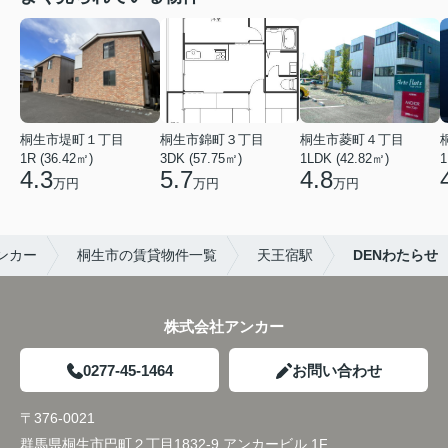
桐生市堤町１丁目
桐生市錦町３丁目
桐生市菱町４丁目
1R (36.42㎡)
3DK (57.75㎡)
1LDK (42.82㎡)
1
4.3
5.7
4.8
万円
万円
万円
ンカー
桐生市の賃貸物件一覧
天王宿駅
DENわたらせ
株式会社アンカー
0277-45-1464
お問い合わせ
〒376-0021
群馬県桐生市巴町２丁目1832-9 アンカービル 1F