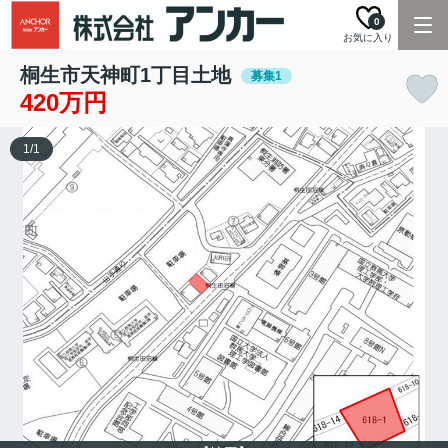
0
お気に入り
桐生市天神町1丁目土地
募集1
420万円
1
/
1