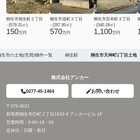
桐生市相生町２丁目
桐生市堤町３丁目
桐生市宮本町３丁目
- (579.31㎡)
- (297.95㎡)
- (340.18㎡)
-
150
570
1,100
万円
万円
万円
桐生市の土地(売買)物件一覧
桐生駅
桐生市天神町1丁目土地
株式会社アンカー
0277-45-1464
お問い合わせ
〒376-0021
群馬県桐生市巴町２丁目1832-9 アンカービル 1F
営業時間：
9:00~18：00
定休日：
日曜・祭日