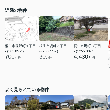
近隣の物件
桐生市境野町１丁目
桐生市堤町３丁目
桐生市堤町３丁目
- (303.85㎡)
- (260.44㎡)
- (1255.08㎡)
700
30
4,430
万円
万円
万円
-
よく見られている物件