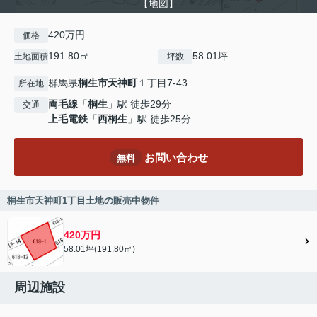
【地図】
420万円
価格
191.80㎡
58.01坪
土地面積
坪数
群馬県
桐生市
天神町
１丁目7-43
所在地
両毛線
「
桐生
」駅 徒歩29分
交通
上毛電鉄
「
西桐生
」駅 徒歩25分
お問い合わせ
無料
桐生市天神町1丁目土地の販売中物件
420万円
58.01坪(191.80㎡)
周辺施設