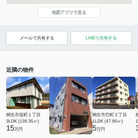
地図アプリで見る
メールで共有する
LINEで共有する
近隣の物件
桐生市巴町２丁目
桐生市堤町１丁目
1LDK (47.90㎡)
3LDK (138.35㎡)
1
5
15
万円
万円