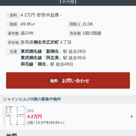
【その他】
4.2万円 管理/共益費 -
賃料
49.85㎡
2LDK
面積
間取り
築23年
1階/2階建
築年数
所在階
群馬県
桐生市
広沢町
３丁目
所在地
東武桐生線
「
新桐生
」駅 徒歩28分
交通
東武桐生線
「
阿左美
」駅 徒歩35分
両毛線
「
桐生
」駅 徒歩49分
お問い合わせ
無料
シャインヒルズA棟の募集中物件
102
4.2万円
1階 / 15.07坪(49.85㎡)