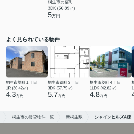
桐生市元宿町
3DK (56.89㎡)
5
万円
よく見られている物件
桐生市堤町１丁目
桐生市錦町３丁目
桐生市菱町４丁目
1R (36.42㎡)
3DK (57.75㎡)
1LDK (42.82㎡)
1
4.3
5.7
4.8
万円
万円
万円
桐生市の賃貸物件一覧
新桐生駅
シャインヒルズA棟