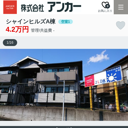
0
お気に入り
シャインヒルズA棟
空室1
4.2万円
管理/共益費 -
1
/
16