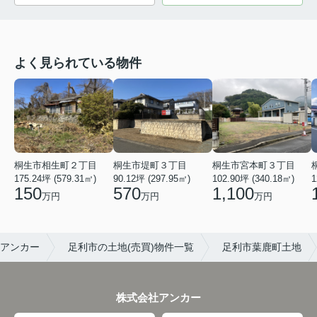
よく見られている物件
桐生市宮本町３丁目
桐生市相生町２丁目
桐生市堤町３丁目
102.90坪 (340.18㎡)
175.24坪 (579.31㎡)
90.12坪 (297.95㎡)
1
1,100
150
570
万円
万円
万円
アンカー
足利市の土地(売買)物件一覧
足利市葉鹿町土地
株式会社アンカー