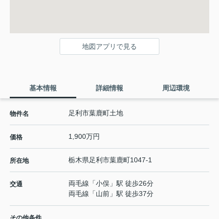
地図アプリで見る
基本情報
詳細情報
周辺環境
足利市葉鹿町土地
物件名
1,900万円
価格
栃木県
足利市
葉鹿町
1047-1
所在地
両毛線
「
小俣
」駅 徒歩26分
交通
両毛線
「
山前
」駅 徒歩37分
その他条件