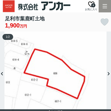
0
お気に入り
足利市葉鹿町土地
1,900
万円
1
/
2