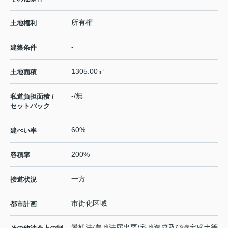
所有権
土地権利
-
建築条件
1305.00㎡
土地面積
-/無
私道負担面積 /
セットバック
60%
建ぺい率
200%
容積率
一方
接道状況
市街化区域
都市計画
景観法/農地法届出要/宅地造成及び特定盛土等