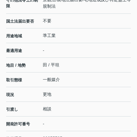
その他法令上の制
限
規制法
不要
国土法届出要否
準工業
用途地域
-
最適用途
田 / 平坦
地目 / 地勢
一般媒介
取引態様
更地
現況
相談
引渡し
-
開発許可番号