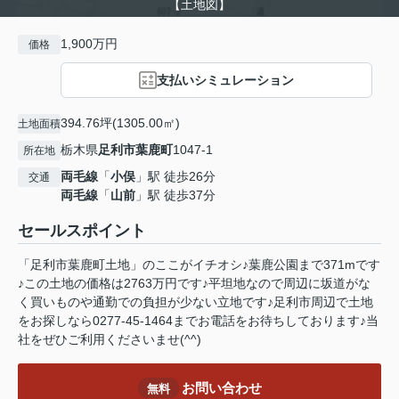
【土地図】
1,900万円
価格
支払いシミュレーション
394.76坪(1305.00㎡)
土地面積
栃木県
足利市
葉鹿町
1047-1
所在地
両毛線
「
小俣
」駅 徒歩26分
交通
両毛線
「
山前
」駅 徒歩37分
セールスポイント
「足利市葉鹿町土地」のここがイチオシ♪葉鹿公園まで371mです
♪この土地の価格は2763万円です♪平坦地なので周辺に坂道がな
く買いものや通勤での負担が少ない立地です♪足利市周辺で土地
をお探しなら0277-45-1464までお電話をお待ちしております♪当
社をぜひご利用くださいませ(^^)
お問い合わせ
無料