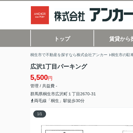
トップ
賃貸から
桐生市で不動産を探すなら株式会社アンカー
桐生市の駐
広沢1丁目パーキング
5,500
円
管理 / 共益費 -
群馬県
桐生市
広沢町
１丁目2670-31
両毛線「桐生」駅徒歩30分
1
/
1