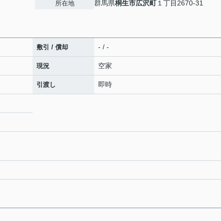
群馬県
桐生市
広沢町
１丁目2670-31
所在地
- / -
敷引 / 償却
空家
現況
即時
引渡し