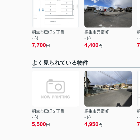
桐生市巴町２丁目
桐生市元宿町
- (-)
- (-)
- 
7,700
4,400
7
円
円
よく見られている物件
桐生市巴町２丁目
桐生市元宿町
- (-)
- (-)
- 
5,500
4,950
7
円
円