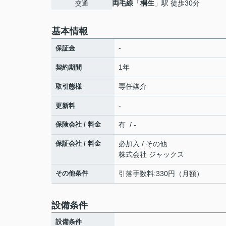
両毛線
「
桐生
」駅 徒歩30分
交通
基本情報
-
保証金
1年
契約期間
専任媒介
取引態様
-
更新料
保険会社 / 料金
有 / -
保証会社 / 料金
必加入 / その他
株式会社 ジャックス
その他条件
引落手数料:330円（月額）
設備条件
設備条件