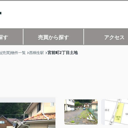
探す
売買から探す
アクセス
宮前町2丁目土地
(売買)物件一覧
西桐生駅