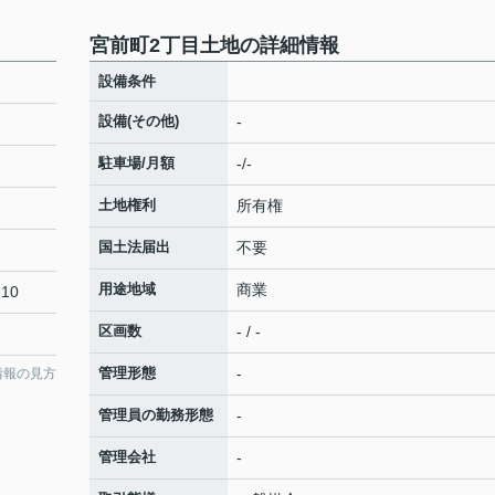
宮前町2丁目土地の詳細情報
設備条件
設備(その他)
-
駐車場/月額
-/-
土地権利
所有権
国土法届出
不要
用途地域
商業
10
区画数
- / -
管理形態
-
情報の見方
管理員の勤務形態
-
管理会社
-