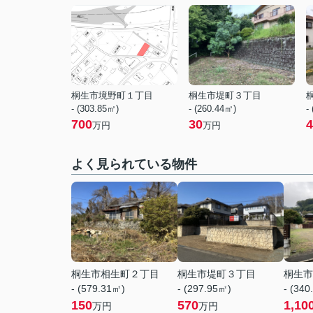
桐生市境野町１丁目
桐生市堤町３丁目
- (303.85㎡)
- (260.44㎡)
-
700
30
4
万円
万円
よく見られている物件
桐生市相生町２丁目
桐生市堤町３丁目
桐生市
- (579.31㎡)
- (297.95㎡)
- (340
150
570
1,10
万円
万円