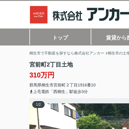
トップ
賃貸から
桐生市で不動産を探すなら株式会社アンカー
桐生市の土地
宮前町2丁目土地
310万円
群馬県
桐生市
宮前町
２丁目1916番10
上毛電鉄「西桐生」駅徒歩3分
1
/
2