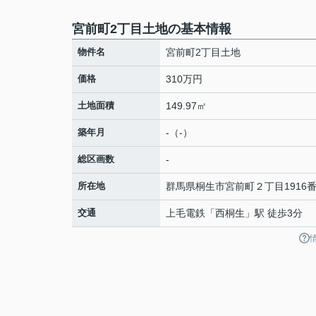
宮前町2丁目土地の基本情報
物件名
宮前町2丁目土地
価格
310万円
土地面積
149.97㎡
築年月
-（-）
総区画数
-
所在地
群馬県
桐生市
宮前町
２丁目1916番
交通
上毛電鉄
「
西桐生
」駅 徒歩3分