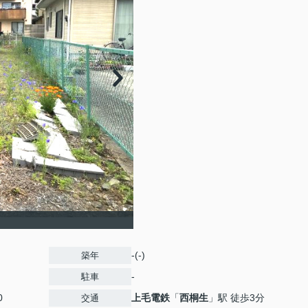
-(-)
築年
-
駐車
0
上毛電鉄
「
西桐生
」駅 徒歩3分
交通