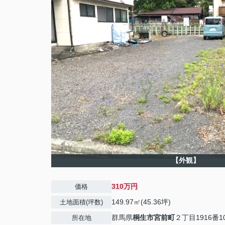
【外観】
310万円
価格
149.97㎡(45.36坪)
土地面積(坪数)
群馬県
桐生市
宮前町
２丁目1916番1
所在地