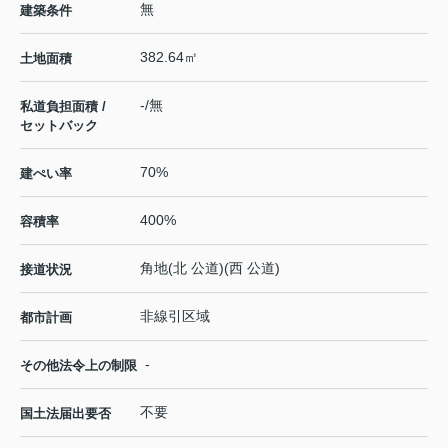
無
建築条件
382.64㎡
土地面積
-/無
私道負担面積 /
セットバック
70%
建ぺい率
400%
容積率
角地(北 公道)(西 公道)
接道状況
非線引区域
都市計画
-
その他法令上の制限
不要
国土法届出要否