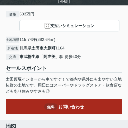
【外観】
593万円
価格
支払いシミュレーション
115.74坪(382.64㎡)
土地面積
群馬県
太田市
大原町
1164
所在地
東武桐生線
「
阿左美
」駅 徒歩40分
交通
セールスポイント
太田藪塚インターから車ですぐ！で都内や県外にも出やすい立地
抜群の土地です。周辺にはスーパーやドラッグストア・飲食店な
どもあり住みやすさも◎
お問い合わせ
無料
地図