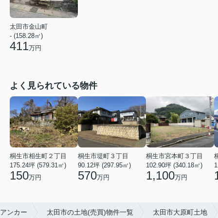
太田市金山町
- (158.28㎡)
411
万円
よく見られている物件
桐生市宮本町３丁目
桐生市相生町２丁目
桐生市堤町３丁目
102.90坪 (340.18㎡)
175.24坪 (579.31㎡)
90.12坪 (297.95㎡)
1
1,100
150
570
万円
万円
万円
アンカー
太田市の土地(売買)物件一覧
太田市大原町土地