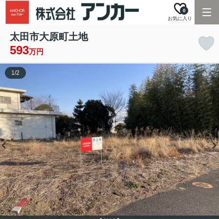
0
お気に入り
太田市大原町土地
593
万円
1
/
2