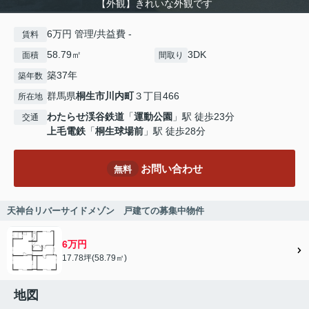
【外観】きれいな外観です
6万円 管理/共益費 -
賃料
58.79㎡
3DK
面積
間取り
築37年
築年数
群馬県
桐生市
川内町
３丁目466
所在地
わたらせ渓谷鉄道
「
運動公園
」駅 徒歩23分
交通
上毛電鉄
「
桐生球場前
」駅 徒歩28分
お問い合わせ
無料
天神台リバーサイドメゾン 戸建ての募集中物件
6万円
17.78坪(58.79㎡)
地図