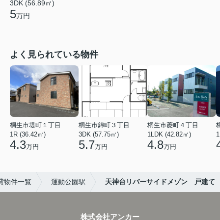
3DK (56.89㎡)
5
万円
よく見られている物件
桐生市堤町１丁目
桐生市錦町３丁目
桐生市菱町４丁目
1R (36.42㎡)
3DK (57.75㎡)
1LDK (42.82㎡)
1
4.3
5.7
4.8
万円
万円
万円
貸物件一覧
運動公園駅
天神台リバーサイドメゾン 戸建て
株式会社アンカー