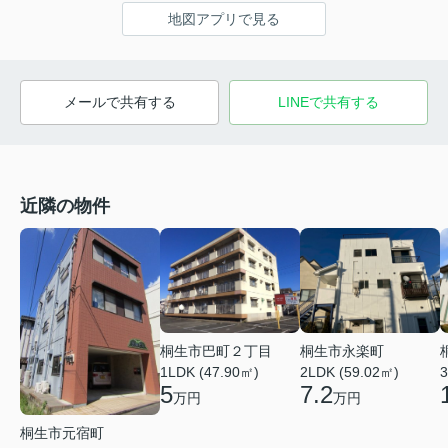
地図アプリで見る
メールで共有する
LINEで共有する
近隣の物件
桐生市巴町２丁目
桐生市永楽町
1LDK (47.90㎡)
2LDK (59.02㎡)
3
5
7.2
万円
万円
桐生市元宿町