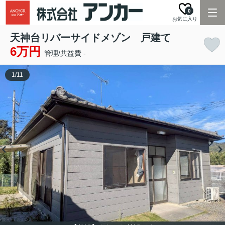
0
お気に入り
天神台リバーサイドメゾン 戸建て
6万円
管理/共益費 -
1
/
11