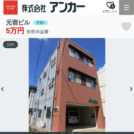
0
お気に入り
元宿ビル
空室1
5万円
管理/共益費 -
1
/
24