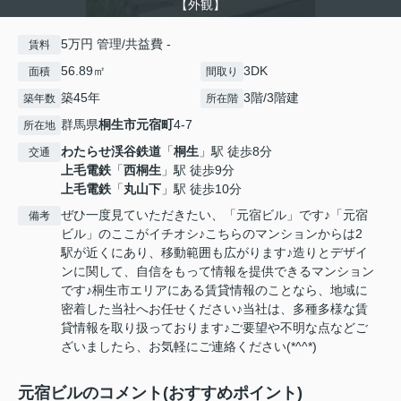
【外観】
5万円 管理/共益費 -
賃料
56.89㎡
3DK
面積
間取り
築45年
3階/3階建
築年数
所在階
群馬県
桐生市
元宿町
4-7
所在地
わたらせ渓谷鉄道
「
桐生
」駅 徒歩8分
交通
上毛電鉄
「
西桐生
」駅 徒歩9分
上毛電鉄
「
丸山下
」駅 徒歩10分
ぜひ一度見ていただきたい、「元宿ビル」です♪「元宿
備考
ビル」のここがイチオシ♪こちらのマンションからは2
駅が近くにあり、移動範囲も広がります♪造りとデザイ
ンに関して、自信をもって情報を提供できるマンション
です♪桐生市エリアにある賃貸情報のことなら、地域に
密着した当社へお任せください♪当社は、多種多様な賃
貸情報を取り扱っております♪ご要望や不明な点などご
ざいましたら、お気軽にご連絡ください(*^^*)
元宿ビルのコメント(おすすめポイント)