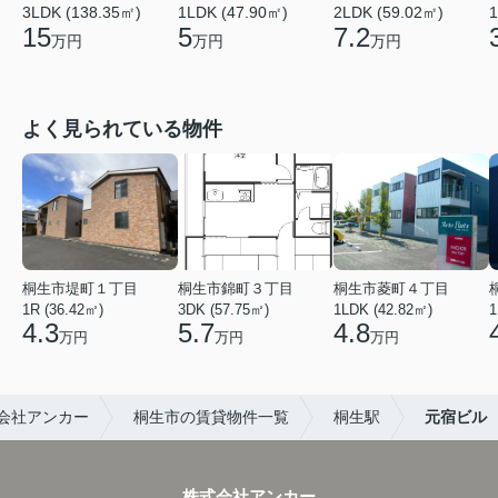
1LDK (47.90㎡)
3LDK (138.35㎡)
2LDK (59.02㎡)
1
5
15
7.2
万円
万円
万円
よく見られている物件
桐生市堤町１丁目
桐生市錦町３丁目
桐生市菱町４丁目
1R (36.42㎡)
3DK (57.75㎡)
1LDK (42.82㎡)
1
4.3
5.7
4.8
万円
万円
万円
会社アンカー
桐生市の賃貸物件一覧
桐生駅
元宿ビル
株式会社アンカー