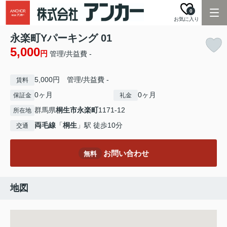
0
お気に入り
永楽町Yパーキング 01
5,000
円
管理/共益費 -
5,000円 管理/共益費 -
賃料
0ヶ月
0ヶ月
保証金
礼金
群馬県
桐生市
永楽町
1171-12
所在地
両毛線
「
桐生
」駅 徒歩10分
交通
お問い合わせ
無料
地図