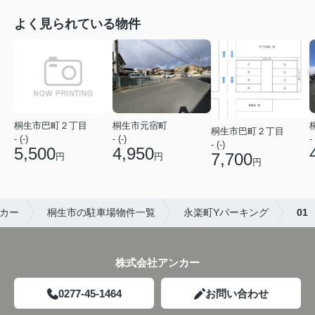
よく見られている物件
桐生市巴町２丁目
桐生市元宿町
桐生市巴町２丁目
- (-)
- (-)
- 
- (-)
5,500
4,950
7,700
円
円
円
カー
桐生市の駐車場物件一覧
永楽町Yパーキング
01
株式会社アンカー
0277-45-1464
お問い合わせ