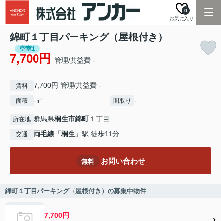
0
お気に入り
錦町１丁目パーキング（屋根付き）
空室1
7,700円
管理/共益費 -
7,700円 管理/共益費 -
賃料
-㎡
-
面積
間取り
群馬県
桐生市
錦町
１丁目
所在地
両毛線
「
桐生
」駅 徒歩11分
交通
お問い合わせ
無料
錦町１丁目パーキング（屋根付き）の募集中物件
7,700円