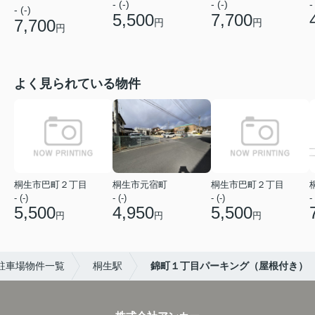
- (-)
- (-)
-
- (-)
5,500
7,700
7,700
円
円
円
よく見られている物件
桐生市巴町２丁目
桐生市元宿町
桐生市巴町２丁目
- (-)
- (-)
- (-)
- 
5,500
4,950
5,500
円
円
円
駐車場物件一覧
桐生駅
錦町１丁目パーキング（屋根付き）