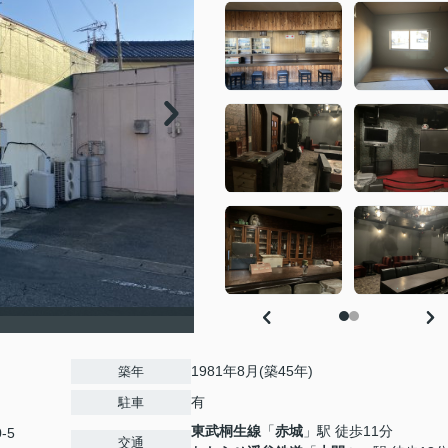
1981年8月(築45年)
築年
有
駐車
東武桐生線
「
赤城
」駅 徒歩11分
-5
交通