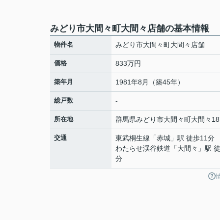
みどり市大間々町大間々店舗の基本情報
物件名
みどり市大間々町大間々店舗
価格
833万円
築年月
1981年8月（築45年）
総戸数
-
所在地
群馬県
みどり市
大間々町大間々
18
交通
東武桐生線
「
赤城
」駅 徒歩11分
わたらせ渓谷鉄道
「
大間々
」駅 徒
分