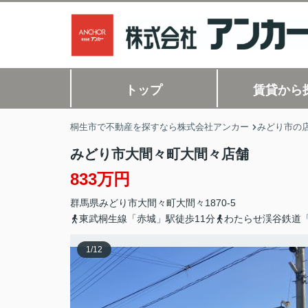
トップ
賃貸から
桐生市で不動産を探すなら株式会社アンカー
みどり市の店
みどり市大間々町大間々店舗
833万円
群馬県
みどり市
大間々町大間々
1870-5
東武桐生線「赤城」駅徒歩11分
わたらせ渓谷鉄道「
1
/
12