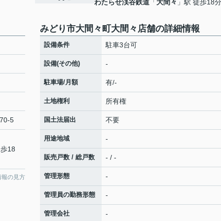
わたらせ渓谷鉄道
「
大間々
」駅 徒歩18
みどり市大間々町大間々店舗の詳細情報
設備条件
駐車3台可
設備(その他)
-
駐車場/月額
有/-
土地権利
所有権
70-5
国土法届出
不要
用途地域
-
歩18
販売戸数 / 総戸数
- / -
管理形態
-
情報の見方
管理員の勤務形態
-
管理会社
-