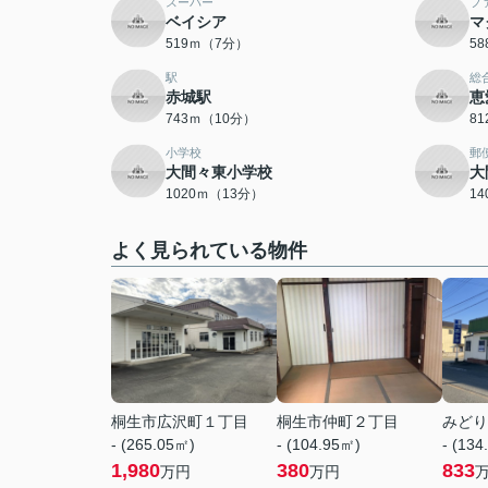
スーパー
フ
ベイシア
マ
519ｍ（7分）
5
駅
総
赤城駅
恵
743ｍ（10分）
8
小学校
郵
大間々東小学校
大
1020ｍ（13分）
1
よく見られている物件
桐生市広沢町１丁目
桐生市仲町２丁目
みどり
- (265.05㎡)
- (104.95㎡)
- (134
1,980
380
833
万円
万円