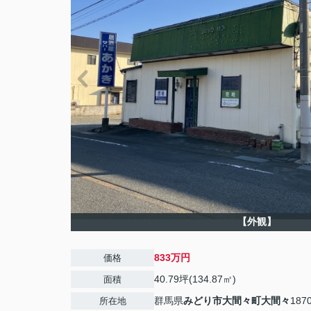
【外観】
833万円
価格
40.79坪(134.87㎡)
面積
群馬県
みどり市
大間々町大間々
1870
所在地