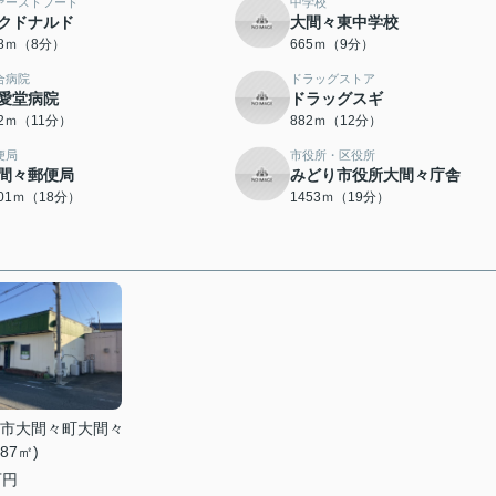
ァーストフード
中学校
クドナルド
大間々東中学校
88ｍ（8分）
665ｍ（9分）
合病院
ドラッグストア
愛堂病院
ドラッグスギ
12ｍ（11分）
882ｍ（12分）
便局
市役所・区役所
間々郵便局
みどり市役所大間々庁舎
401ｍ（18分）
1453ｍ（19分）
市大間々町大間々
.87㎡)
万円