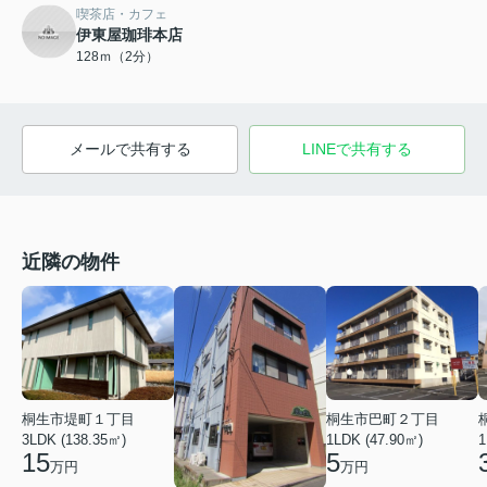
喫茶店・カフェ
伊東屋珈琲本店
128ｍ（2分）
メールで共有する
LINEで共有する
近隣の物件
桐生市巴町２丁目
桐生市堤町１丁目
1LDK (47.90㎡)
3LDK (138.35㎡)
1
5
15
万円
万円