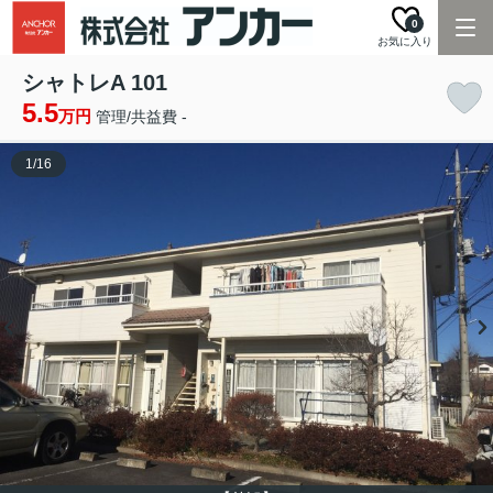
0
お気に入り
シャトレA 101
5.5
万円
管理/共益費 -
1
/
16