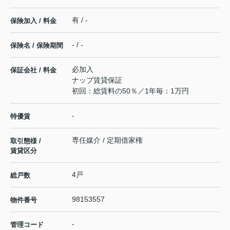
有 / -
保険加入 / 料金
- / -
保険名 / 保険期間
必加入
保証会社 / 料金
ナップ賃貸保証
初回：総賃料の50％／1年毎：1万円
-
特優賃
専任媒介 / 定期借家権
取引態様 /
賃貸区分
4戸
総戸数
98153557
物件番号
-
管理コード