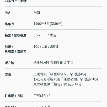
バルコニー面積
南西
向き
1990年6月(築36年)
築年月
アパート / 木造
種別 / 建物構造
101 / 1階 / 2階建
部屋 /
所在階 / 階建て
群馬県
桐生市
相生町
２丁目
所在地
上毛電鉄
「
桐生球場前
」駅 徒歩8分
交通
わたらせ渓谷鉄道
「
運動公園
」駅 徒歩10分
東武桐生線
「
相老
」駅 徒歩14分
空有(2台) / -
駐車場 / 月額