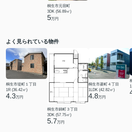
桐生市元宿町
3DK (56.89㎡)
5
万円
よく見られている物件
桐生市菱町４丁目
桐生市堤町１丁目
1
1LDK (42.82㎡)
1R (36.42㎡)
4.8
4.3
万円
万円
桐生市錦町３丁目
3DK (57.75㎡)
5.7
万円