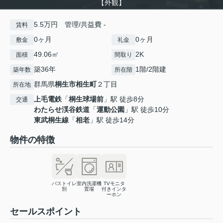
【外観】
5.5万円 管理/共益費 -
賃料
0ヶ月
0ヶ月
敷金
礼金
49.06㎡
2K
面積
間取り
築36年
1階/2階建
築年数
所在階
群馬県
桐生市
相生町
２丁目
所在地
上毛電鉄
「
桐生球場前
」駅 徒歩8分
交通
わたらせ渓谷鉄道
「
運動公園
」駅 徒歩10分
東武桐生線
「
相老
」駅 徒歩14分
物件の特徴
バストイレ
室内洗濯機
TVモニタ
別
置場
付きインタ
ーホン
セールスポイント