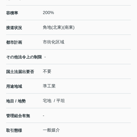
200%
容積率
角地(北東)(南東)
接道状況
市街化区域
都市計画
-
その他法令上の制限
不要
国土法届出要否
準工業
用途地域
宅地 / 平坦
地目 / 地勢
-
管理組合有無
一般媒介
取引態様