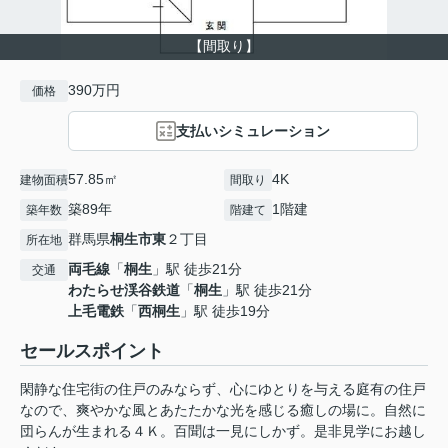
【間取り】
390万円
価格
支払いシミュレーション
57.85㎡
4K
建物面積
間取り
築89年
1階建
築年数
階建て
群馬県
桐生市
東
２丁目
所在地
両毛線
「
桐生
」駅 徒歩21分
交通
わたらせ渓谷鉄道
「
桐生
」駅 徒歩21分
上毛電鉄
「
西桐生
」駅 徒歩19分
セールスポイント
閑静な住宅街の住戸のみならず、心にゆとりを与える庭有の住戸
なので、爽やかな風とあたたかな光を感じる癒しの場に。自然に
団らんが生まれる４Ｋ。百聞は一見にしかず。是非見学にお越し