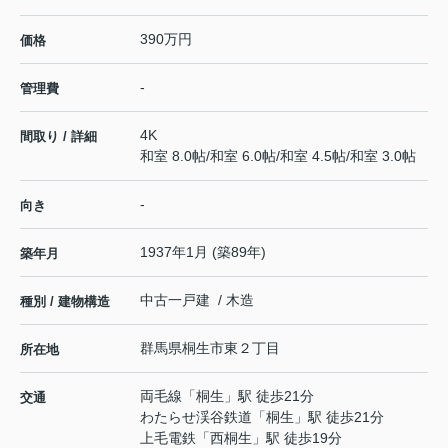
390万円
価格
-
管理費
4K
間取り / 詳細
和室 8.0帖
/
和室 6.0帖
/
和室 4.5帖
/
和室 3.0帖
-
向き
1937年1月 (築89年)
築年月
中古一戸建 / 木造
種別 / 建物構造
群馬県
桐生市
東
２丁目
所在地
両毛線
「
桐生
」駅 徒歩21分
交通
わたらせ渓谷鉄道
「
桐生
」駅 徒歩21分
上毛電鉄
「
西桐生
」駅 徒歩19分