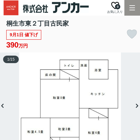
0
お気に入り
桐生市東２丁目古民家
9月1日 値下げ
390
万円
1
/
15