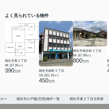
よく見られている物件
桐生市相生町３丁目
5K (67.89㎡)
800
桐生市東２丁目
万円
3
4K (57.85㎡)
390
桐生市錦町２丁目
万円
1R (301.93㎡)
450
万円
カー
桐生市の戸建(売買)物件一覧
桐生市東２丁目古民家