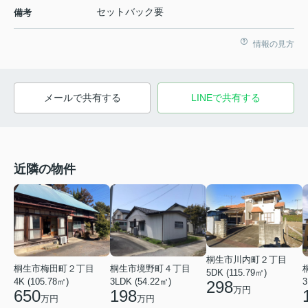
セットバック要
備考
情報の見方
メールで共有する
LINEで共有する
近隣の物件
桐生市川内町２丁目
桐生市梅田町２丁目
桐生市境野町４丁目
5DK (115.79㎡)
3
4K (105.78㎡)
3LDK (54.22㎡)
298
万円
650
198
万円
万円