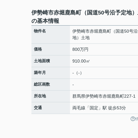
伊勢崎市赤堀鹿島町（国道50号沿予定地）
の基本情報
物件名
伊勢崎市赤堀鹿島町（国道50号
地）土地
価格
800万円
土地面積
910.00㎡
築年月
-（-）
総区画数
-
所在地
群馬県
伊勢崎市
赤堀鹿島町
227-1
交通
両毛線
「
国定
」駅 徒歩53分