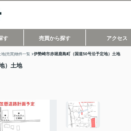
探す
売買から探す
アクセス
伊勢崎市赤堀鹿島町（国道50号沿予定地）土地
地(売買)物件一覧
地）土地