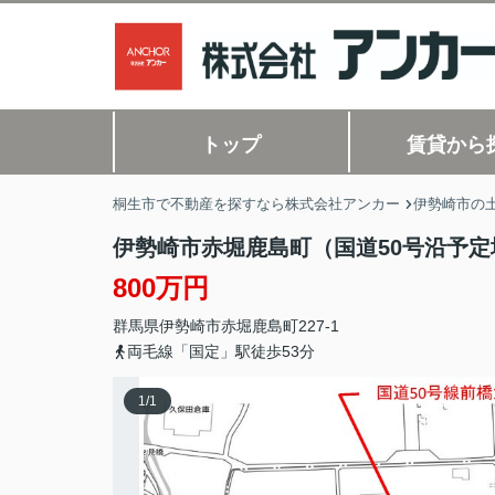
トップ
賃貸から
桐生市で不動産を探すなら株式会社アンカー
伊勢崎市の土
伊勢崎市赤堀鹿島町（国道50号沿予定
800万円
群馬県
伊勢崎市
赤堀鹿島町
227-1
両毛線「国定」駅徒歩53分
1
/
1