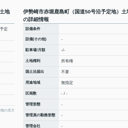
土地
伊勢崎市赤堀鹿島町（国道50号沿予定地）土
の詳細情報
沿予定
設備条件
設備(その他)
-
駐車場/月額
-/-
土地権利
所有権
国土法届出
不要
用途地域
無指定
区画数
- / -
管理形態
-
情報の見方
管理員の勤務形態
-
管理会社
-