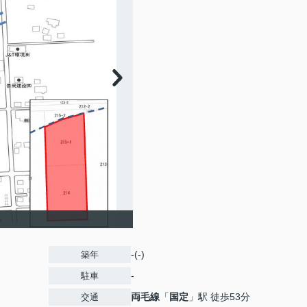
-(-)
築年
-
駐車
両毛線
「
国定
」駅 徒歩53分
交通