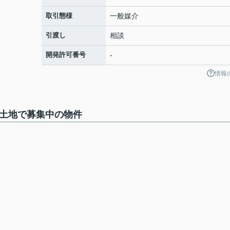
取引態様
一般媒介
引渡し
相談
開発許可番号
-
情報
）土地で募集中の物件