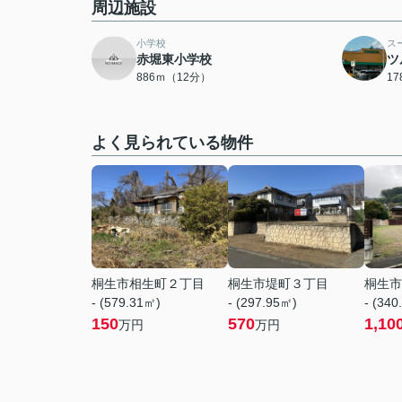
周辺施設
小学校
ス
赤堀東小学校
ツ
886ｍ（12分）
1
よく見られている物件
桐生市相生町２丁目
桐生市堤町３丁目
桐生市
- (579.31㎡)
- (297.95㎡)
- (340
150
570
1,10
万円
万円