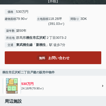
【外観】
530万円
価格
79.90㎡
118.28坪
3DK
建物面積
土地面積
間取り
(391.03㎡)
築50年
築年数
群馬県
桐生市
広沢町
２丁目3073-2
所在地
東武桐生線
「
新桐生
」駅 徒歩7分
交通
お問い合わせ
無料
桐生市広沢町二丁目戸建の販売中物件
530万円
24.16坪(79.90㎡)
周辺施設