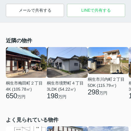
メールで共有する
LINEで共有する
近隣の物件
桐生市川内町２丁目
桐生市梅田町２丁目
桐生市境野町４丁目
5DK (115.79㎡)
3
4K (105.78㎡)
3LDK (54.22㎡)
298
万円
650
198
万円
万円
よく見られている物件