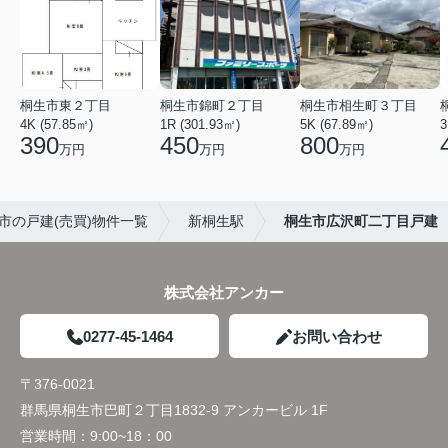
桐生市東２丁目
桐生市錦町２丁目
桐生市相生町３丁目
4K (57.85㎡)
1R (301.93㎡)
5K (67.89㎡)
3
390
450
800
万円
万円
万円
市の戸建(売買)物件一覧
新桐生駅
桐生市広沢町二丁目戸建
株式会社アンカー
0277-45-1464
お問い合わせ
〒376-0021
群馬県桐生市巴町２丁目1832-9 アンカービル 1F
営業時間：
9:00~18：00