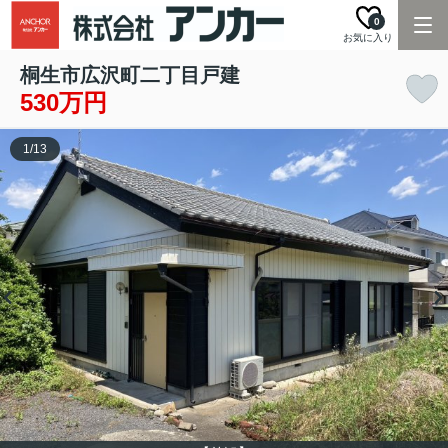
0
お気に入り
桐生市広沢町二丁目戸建
530万円
1
/
13