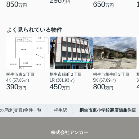
298
万円
850
650
万円
万円
よく見られている物件
桐生市東２丁目
桐生市錦町２丁目
桐生市相生町３丁目
4K (57.85㎡)
1R (301.93㎡)
5K (67.89㎡)
3
390
450
800
万円
万円
万円
の戸建(売買)物件一覧
桐生駅
桐生市東小学校裏店舗兼住居
株式会社アンカー