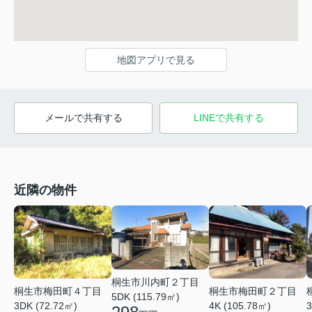
地図アプリで見る
メールで共有する
LINEで共有する
近隣の物件
桐生市川内町２丁目
桐生市梅田町４丁目
桐生市梅田町２丁目
5DK (115.79㎡)
3DK (72.72㎡)
4K (105.78㎡)
3