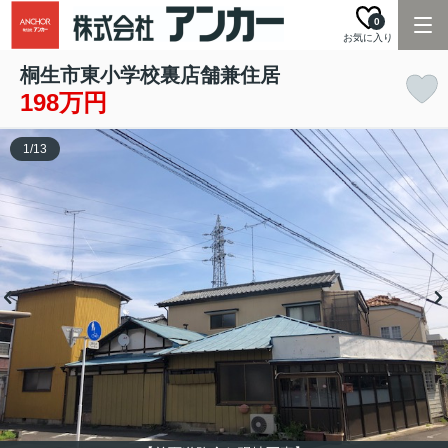
0
お気に入り
桐生市東小学校裏店舗兼住居
198万円
1
/
13