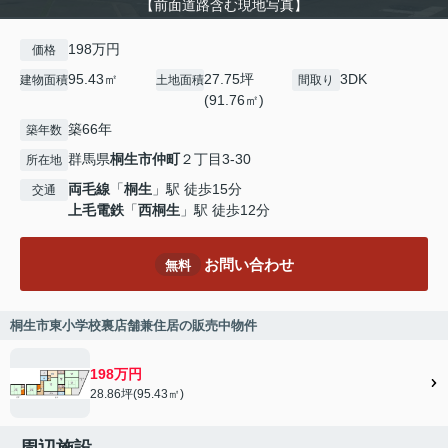
【前面道路含む現地写真】
198万円
価格
95.43㎡
27.75坪
3DK
建物面積
土地面積
間取り
(91.76㎡)
築66年
築年数
群馬県
桐生市
仲町
２丁目3-30
所在地
両毛線
「
桐生
」駅 徒歩15分
交通
上毛電鉄
「
西桐生
」駅 徒歩12分
お問い合わせ
無料
桐生市東小学校裏店舗兼住居の販売中物件
198万円
28.86坪(95.43㎡)