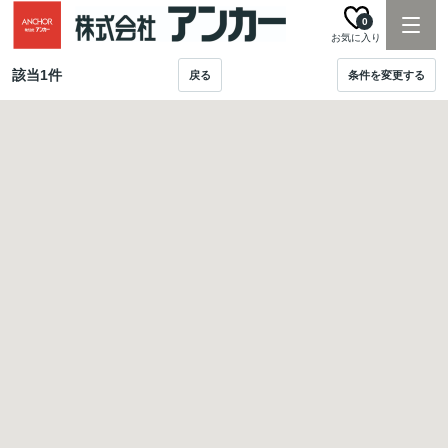
0
お気に入り
該当
1
件
戻る
条件を変更する