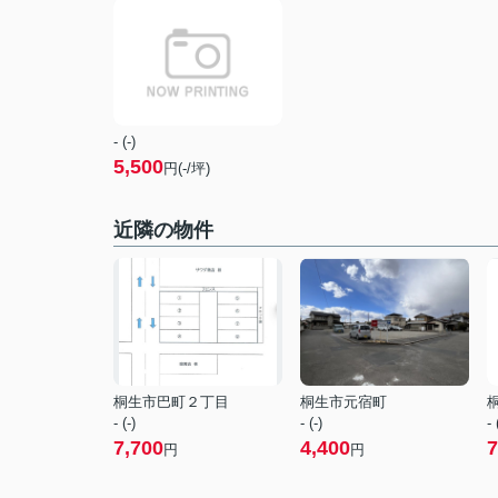
- (-)
5,500
円(-/坪)
近隣の物件
桐生市巴町２丁目
桐生市元宿町
- (-)
- (-)
- 
7,700
4,400
7
円
円