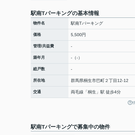
駅南Tパーキングの基本情報
物件名
駅南Tパーキング
価格
5,500円
管理/共益費
-
築年月
-（-）
総戸数
-
所在地
群馬県
桐生市
巴町
２丁目12-12
交通
両毛線
「
桐生
」駅 徒歩4分
駅南Tパーキングで募集中の物件