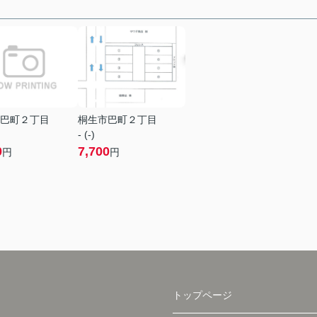
巴町２丁目
桐生市巴町２丁目
- (-)
0
7,700
円
円
トップページ