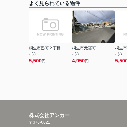
よく見られている物件
桐生市巴町２丁目
桐生市元宿町
桐生市
- (-)
- (-)
- (-)
5,500
4,950
5,50
円
円
株式会社アンカー
〒376-0021