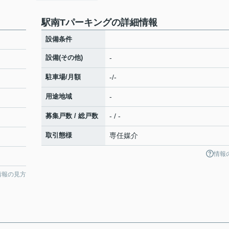
駅南Tパーキングの詳細情報
設備条件
設備(その他)
-
駐車場/月額
-/-
用途地域
-
募集戸数 / 総戸数
- / -
取引態様
専任媒介
情報
情報の見方