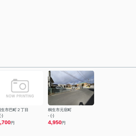
桐生市巴町２丁目
桐生市元宿町
(-)
- (-)
,700
4,950
円
円