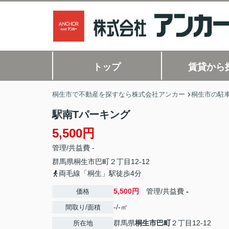
トップ
賃貸から
桐生市で不動産を探すなら株式会社アンカー
桐生市の駐
駅南Tパーキング
5,500円
管理/共益費 -
群馬県
桐生市
巴町
２丁目12-12
両毛線「桐生」駅徒歩4分
5,500円
管理/共益費
-
価格
-/-㎡
間取り/面積
群馬県
桐生市
巴町
２丁目12-12
所在地