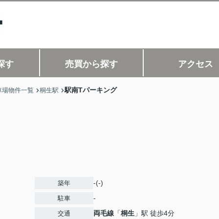
探す
売買から探す
アクセス
駅南Tパーキング
車場物件一覧
桐生駅
-(-)
築年
-
駐車
両毛線
「
桐生
」駅 徒歩4分
交通